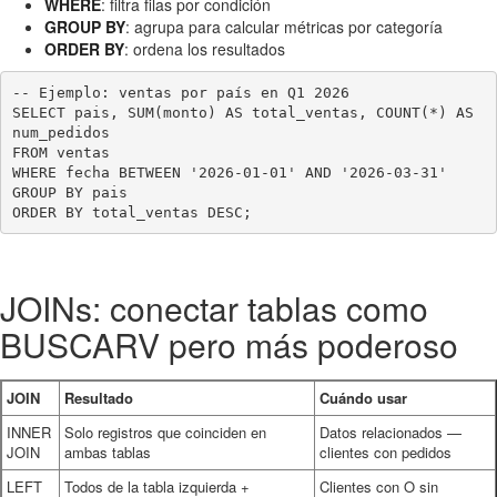
WHERE
: filtra filas por condición
GROUP BY
: agrupa para calcular métricas por categoría
ORDER BY
: ordena los resultados
-- Ejemplo: ventas por país en Q1 2026

SELECT pais, SUM(monto) AS total_ventas, COUNT(*) AS 
num_pedidos

FROM ventas

WHERE fecha BETWEEN '2026-01-01' AND '2026-03-31'

GROUP BY pais

JOINs: conectar tablas como
BUSCARV pero más poderoso
JOIN
Resultado
Cuándo usar
INNER
Solo registros que coinciden en
Datos relacionados —
JOIN
ambas tablas
clientes con pedidos
LEFT
Todos de la tabla izquierda +
Clientes con O sin