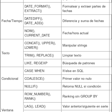
DATE_FORMAT(),
Formatear y extraer partes de
EXTRACT()
fechas
DATEDIFF(),
Fecha/Tiempo
Diferencia y suma de fechas
DATE_ADD()
NOW(),
Fecha/hora actual
CURRENT_DATE
CONCAT(), UPPER(),
Manipular strings
LOWER()
Texto
TRIM(), REPLACE()
Limpiar texto
LIKE, REGEXP
Búsqueda de patrones
CASE WHEN
If/else en SQL
Condicional
COALESCE()
Primer valor no nulo
NULLIF()
Retorna NULL si condición
ROW_NUMBER(),
Ranking sin GROUP BY
RANK()
LAG(), LEAD()
Valor anterior/siguiente en serie
Ventana