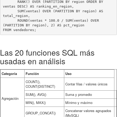
       RANK() OVER (PARTITION BY region ORDER BY 
ventas DESC) AS ranking_en_region,

       SUM(ventas) OVER (PARTITION BY region) AS 
total_region,

       ROUND(ventas * 100.0 / SUM(ventas) OVER 
(PARTITION BY region), 2) AS pct_region

Las 20 funciones SQL más
usadas en análisis
Categoría
Función
Uso
COUNT(),
Contar filas / valores únicos
COUNT(DISTINCT)
SUM(), AVG()
Suma y promedio
Agregación
MIN(), MAX()
Mínimo y máximo
Concatenar valores agrupados
GROUP_CONCAT()
(MySQL)