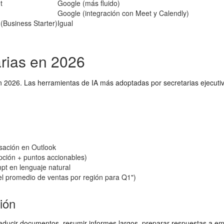
t
Google (más fluido)
Google (integración con Meet y Calendly)
(Business Starter)
Igual
arias en 2026
l en 2026. Las herramientas de IA más adoptadas por secretarias ejecut
sación en Outlook
pción + puntos accionables)
pt en lenguaje natural
 el promedio de ventas por región para Q1")
ión
raducir documentos, resumir informes largos, preparar respuestas a ema