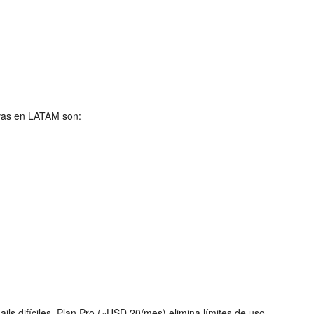
ivas en LATAM son:
ils difíciles. Plan Pro (~USD 20/mes) elimina límites de uso.