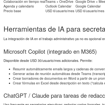
Colaboración en tiempo real
Teams + OneDrive
Google Drive + Mee
Agenda y calendario
Outlook Calendar
Google Calendar
Precio base
USD 6/usuario/mes
USD 6/usuario/mes 
Herramientas de IA para secret
La integración de IA en el trabajo administrativo ya no es opciona
Microsoft Copilot (integrado en M365)
Disponible desde USD 30/usuario/mes adicionales. Permite:
Resumir automáticamente emails largos y cadenas de conver
Generar actas de reunión automáticas desde Teams (transcri
Crear borradores de documentos en Word a partir de un prom
Crear fórmulas en Excel desde descripción en texto ("calcula
ChatGPT / Claude para tareas de redacc
Uso frecuente en secretarias ejecutivas: redactar cartas formales, t