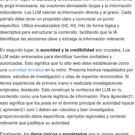
la jerga innecesaria, las oraciones demasiado largas y la información
redundante. Los LLM valoran la información directa y al grano. Cada
párrafo debe tener un propósito claro y comunicar un punto
específico. Utiliza encabezados (H2, H3, H4) de forma lógica y
descriptiva para estructurar tu contenido, facilitando que la IA
identifique las secciones clave y extraiga la información relevante.
En segundo lugar, la
autoridad y la credibilidad
son cruciales. Los
LLM están entrenados para identificar fuentes confiables y
autorizadas. Esto significa que tu sitio web debe establecerse como
una
autoridad temática
en tu nicho. Presenta hechos respaldados por
datos, estudios de investigación o citas de expertos reconocidos. Si
tienes experiencia de primera mano o realizaste investigaciones
originales, destácalo. Esto construye la confianza del LLM en tu
contenido como una fuente legítima de información. Para Aprender21,
esto significa que los posts en el dominio principal de autoridad topical
(`aprender21.com`) deben ser robustos y bien investigados,
proporcionando datos específicos, ejemplos regionales y contexto
relevante que justifique su autoridad.
Finalmente, los
datos únicos y propietarios
son tu mayor ventaja