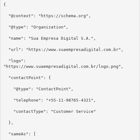
{

  "@context": "https://schema.org",

  "@type": "Organization",

  "name": "Sua Empresa Digital S.A.",

  "url": "https://www.suaempresadigital.com.br",

  "logo": 
"https://www.suaempresadigital.com.br/logo.png",

  "contactPoint": {

    "@type": "ContactPoint",

    "telephone": "+55-11-98765-4321",

    "contactType": "Customer Service"

  },

  "sameAs": [
