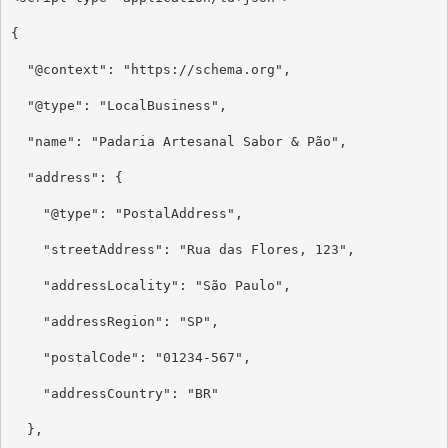
{

  "@context": "https://schema.org",

  "@type": "LocalBusiness",

  "name": "Padaria Artesanal Sabor & Pão",

  "address": {

    "@type": "PostalAddress",

    "streetAddress": "Rua das Flores, 123",

    "addressLocality": "São Paulo",

    "addressRegion": "SP",

    "postalCode": "01234-567",

    "addressCountry": "BR"

  },
