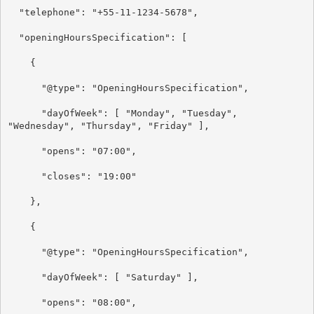
  "telephone": "+55-11-1234-5678",

  "openingHoursSpecification": [

    {

      "@type": "OpeningHoursSpecification",

      "dayOfWeek": [ "Monday", "Tuesday", 
"Wednesday", "Thursday", "Friday" ],

      "opens": "07:00",

      "closes": "19:00"

    },

    {

      "@type": "OpeningHoursSpecification",

      "dayOfWeek": [ "Saturday" ],

      "opens": "08:00",
