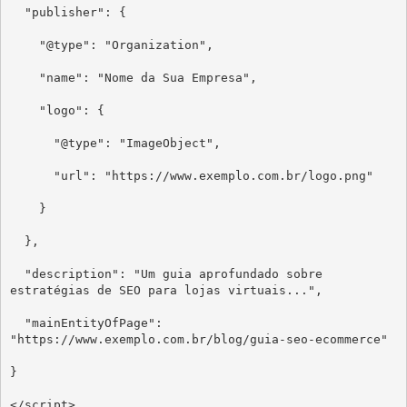
  "publisher": {

    "@type": "Organization",

    "name": "Nome da Sua Empresa",

    "logo": {

      "@type": "ImageObject",

      "url": "https://www.exemplo.com.br/logo.png"

    }

  },

  "description": "Um guia aprofundado sobre 
estratégias de SEO para lojas virtuais...",

  "mainEntityOfPage": 
"https://www.exemplo.com.br/blog/guia-seo-ecommerce"

}

</script>
