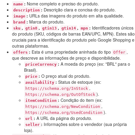
:
Nome completo e preciso do produto.
name
:
Descrição clara e concisa do produto.
description
:
URLs das imagens do produto em alta qualidade.
image
:
Marca do produto.
brand
,
,
,
,
:
Identificadores únicos
sku
gtin8
gtin13
gtin14
mpn
do produto (SKU, códigos de barras EAN/UPC, MPN). Estes são
cruciais para a identificação do produto pelo Google Shopping e
outras plataformas.
:
Esta é uma propriedade aninhada do tipo
,
offers
Offer
que descreve as informações de preço e disponibilidade.
:
A moeda do preço (ex: "BRL" para o
priceCurrency
Brasil).
:
O preço atual do produto.
price
:
Status de estoque (ex:
availability
,
https://schema.org/InStock
).
https://schema.org/OutOfStock
:
Condição do item (ex:
itemCondition
,
https://schema.org/NewCondition
).
https://schema.org/UsedCondition
:
A URL da página do produto.
url
:
Informações sobre o vendedor (sua própria
seller
loja).