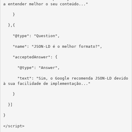
a entender melhor o seu conteúdo..."

    }

  },{

    "@type": "Question",

    "name": "JSON-LD é o melhor formato?",

    "acceptedAnswer": {

      "@type": "Answer",

      "text": "Sim, o Google recomenda JSON-LD devido 
à sua facilidade de implementação..."

    }

  }]

}

</script>
