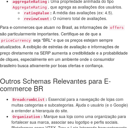
:
Uma propriedade aninhada do tipo
aggregateRating
, que agrega as avaliações dos usuários.
AggregateRating
:
A média das avaliações (ex: 4.5).
ratingValue
:
O número total de avaliações.
reviewCount
Para e-commerces que atuam no Brasil, as informações de
offers
são particularmente importantes. Certifique-se de que a
seja "BRL" e que os preços estejam sempre
priceCurrency
atualizados. A exibição de estrelas de avaliação e informações de
preço diretamente na SERP aumenta a credibilidade e a probabilidade
de cliques, especialmente em um ambiente onde o consumidor
brasileiro busca ativamente por boas ofertas e confiança.
Outros Schemas Relevantes para E-
commerce BR
:
Essencial para a navegação de lojas com
BreadcrumbList
muitas categorias e subcategorias. Ajuda o usuário (e o Google)
a entender a hierarquia do site.
:
Marque sua loja como uma organização para
Organization
fortalecer sua marca, associar seu logotipo e perfis sociais.
Plataformas como VTEX, Tray e Loja Integrada frequentemente