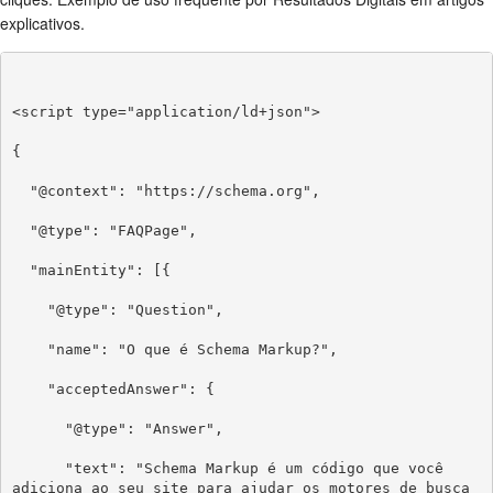
explicativos.
<script type="application/ld+json">

{

  "@context": "https://schema.org",

  "@type": "FAQPage",

  "mainEntity": [{

    "@type": "Question",

    "name": "O que é Schema Markup?",

    "acceptedAnswer": {

      "@type": "Answer",

      "text": "Schema Markup é um código que você 
adiciona ao seu site para ajudar os motores de busca 