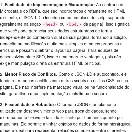
1.
Facilidade de Implementação e Manutenção:
Ao contrário do
Microdata e do RDFa, que são incorporados diretamente no HTML
existente, o JSON-LD é inserido como um bloco de script separado
(geralmente na seção
ou
da página). Isso significa
<head>
<body>
que você pode gerenciar seus dados estruturados de forma
independente do conteúdo visual da sua página, tornando a adição,
remoção ou modificação muito mais simples e menos propenso a
erros que possam quebrar o layout da página. Para equipes de
desenvolvimento e SEO, isso é uma enorme vantagem, pois não
exige manipulação direta da estrutura HTML principal.
2.
Menor Risco de Conflitos:
Como o JSON-LD é autocontido, ele
tende a ter menos conflitos com outros scripts ou estilos CSS na sua
página. Ele não interfere na marcação visual ou na funcionalidade do
site, garantindo uma implementação mais limpa e segura.
3.
Flexibilidade e Robustez:
O formato JSON é amplamente
utilizado em desenvolvimento web para troca de dados, sendo
extremamente flexível e fácil de ler tanto por humanos quanto por
máquinas. Ele permite aninhar objetos de dados de forma hierárquica,
o que é ideal para representar relações complexas entre diferentes