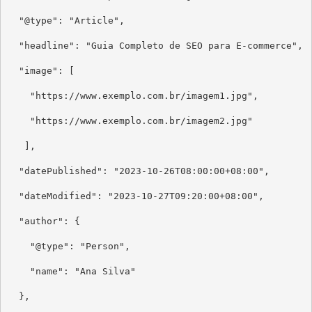
  "@type": "Article",

  "headline": "Guia Completo de SEO para E-commerce",

  "image": [

    "https://www.exemplo.com.br/imagem1.jpg",

    "https://www.exemplo.com.br/imagem2.jpg"

   ],

  "datePublished": "2023-10-26T08:00:00+08:00",

  "dateModified": "2023-10-27T09:20:00+08:00",

  "author": {

    "@type": "Person",

    "name": "Ana Silva"

  },
