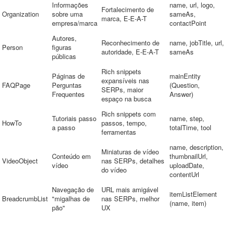
Informações
name, url, logo,
Fortalecimento de
Organization
sobre uma
sameAs,
marca, E-E-A-T
empresa/marca
contactPoint
Autores,
Reconhecimento de
name, jobTitle, url,
Person
figuras
autoridade, E-E-A-T
sameAs
públicas
Rich snippets
Páginas de
mainEntity
expansíveis nas
FAQPage
Perguntas
(Question,
SERPs, maior
Frequentes
Answer)
espaço na busca
Rich snippets com
Tutoriais passo
name, step,
HowTo
passos, tempo,
a passo
totalTime, tool
ferramentas
name, description,
Miniaturas de vídeo
Conteúdo em
thumbnailUrl,
VideoObject
nas SERPs, detalhes
vídeo
uploadDate,
do vídeo
contentUrl
Navegação de
URL mais amigável
itemListElement
BreadcrumbList
"migalhas de
nas SERPs, melhor
(name, item)
pão"
UX