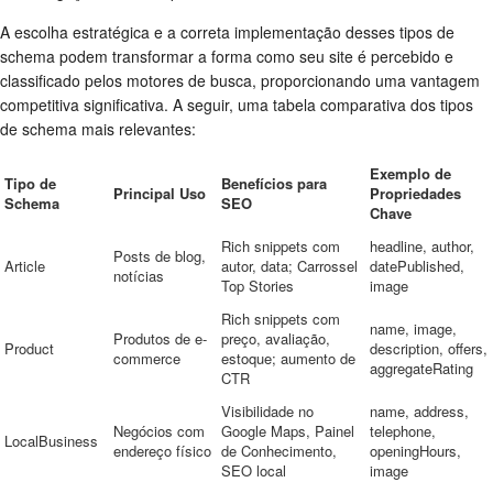
A escolha estratégica e a correta implementação desses tipos de
schema podem transformar a forma como seu site é percebido e
classificado pelos motores de busca, proporcionando uma vantagem
competitiva significativa. A seguir, uma tabela comparativa dos tipos
de schema mais relevantes:
Exemplo de
Tipo de
Benefícios para
Principal Uso
Propriedades
Schema
SEO
Chave
Rich snippets com
headline, author,
Posts de blog,
Article
autor, data; Carrossel
datePublished,
notícias
Top Stories
image
Rich snippets com
name, image,
Produtos de e-
preço, avaliação,
Product
description, offers,
commerce
estoque; aumento de
aggregateRating
CTR
Visibilidade no
name, address,
Negócios com
Google Maps, Painel
telephone,
LocalBusiness
endereço físico
de Conhecimento,
openingHours,
SEO local
image