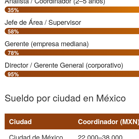
Analista / Coordinador (2–5 años)
35%
Jefe de Área / Supervisor
58%
Gerente (empresa mediana)
78%
Director / Gerente General (corporativo)
95%
Sueldo por ciudad en México
Ciudad
Coordinador (MXN
Ciudad de México
22.000–38.000