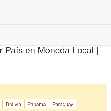
r País en Moneda Local |
Bolivia
Panamá
Paraguay