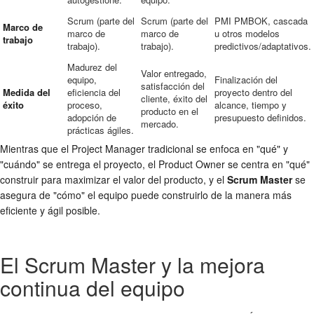
Scrum (parte del
Scrum (parte del
PMI PMBOK, cascada
Marco de
marco de
marco de
u otros modelos
trabajo
trabajo).
trabajo).
predictivos/adaptativos.
Madurez del
Valor entregado,
equipo,
Finalización del
satisfacción del
Medida del
eficiencia del
proyecto dentro del
cliente, éxito del
éxito
proceso,
alcance, tiempo y
producto en el
adopción de
presupuesto definidos.
mercado.
prácticas ágiles.
Mientras que el Project Manager tradicional se enfoca en "qué" y
"cuándo" se entrega el proyecto, el Product Owner se centra en "qué"
construir para maximizar el valor del producto, y el
Scrum Master
se
asegura de "cómo" el equipo puede construirlo de la manera más
eficiente y ágil posible.
El Scrum Master y la mejora
continua del equipo