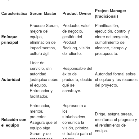
Project Manager
Característica
Scrum Master
Product Owner
(tradicional)
Proceso Scrum,
Producto, valor
Planificación,
mejora del
de negocio,
ejecución, control y
Enfoque
equipo,
gestión del
cierre del proyecto,
principal
eliminación de
Product
cumplimiento de
impedimentos,
Backlog, visión
alcance, tiempo y
cultura ágil.
del cliente.
presupuesto.
Líder de
servicio, sin
Responsable del
autoridad
éxito del
Autoridad formal sobre
Autoridad
jerárquica sobre
producto, decide
el equipo y los recursos
el equipo.
qué se
del proyecto.
Entrenador y
construye.
facilitador.
Entrenador,
Representa a
mentor,
los
Dirige, asigna tareas,
protector.
stakeholders,
Relación con
monitorea el progreso y
Asegura que el
comunica la
el equipo
el rendimiento del
equipo siga
visión, prioriza
equipo.
Scrum y se
el trabajo para el
autogestione.
equipo.