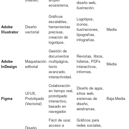
diseño web,
ecosistema.
ilustración.
Gráficos
Logotipos,
escalables,
iconos,
Adobe
Diseño
herramientas
ilustraciones,
Media
Illustrator
vectorial
precisas,
tipografías,
creación de
infografías.
logotipos.
Gestión de
documentos
Revistas, libros,
Adobe
Maquetación
multipágina,
folletos, PDFs
Media
InDesign
editorial
texto
interactivos,
avanzado,
informes.
interactividad.
Colaboración
Diseño de apps,
en tiempo real,
UI/UX,
sitios web,
prototipado
Figma
Prototipado
sistemas de
Baja-Media
interactivo,
(Vectorial)
diseño,
basado en
wireframes.
navegador.
Fácil de usar,
Gráficos para
acceso a
redes sociales,
Diseño