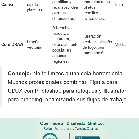
plantillas y
presentaciones,
Canva
rápido,
Baja
recursos, ideal
folletos
plantillas
para no
sencillos,
diseñadores.
invitaciones.
Alternativa
robusta a
Ilustración
Illustrator,
Diseño
vectorial, diseño
CorelDRAW
especialmente
Media
vectorial
de logotipos,
popular en
maquetación.
algunas
regiones.
Consejo:
No te limites a una sola herramienta.
Muchos profesionales combinan Figma para
UI/UX con Photoshop para retoques y Illustrator
para branding, optimizando sus flujos de trabajo.