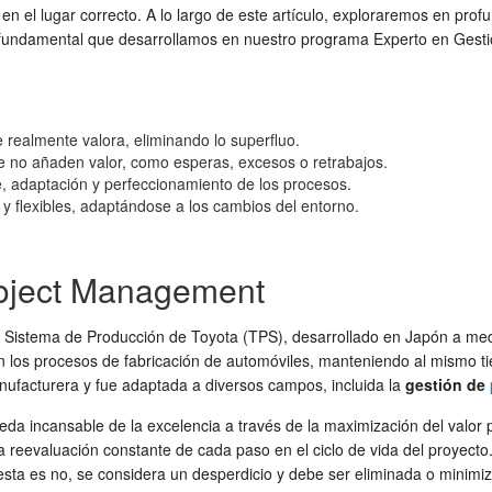
s en el lugar correcto. A lo largo de este artículo, exploraremos en p
ad fundamental que desarrollamos en nuestro programa Experto en Ges
te realmente valora, eliminando lo superfluo.
ue no añaden valor, como esperas, excesos o retrabajos.
, adaptación y perfeccionamiento de los procesos.
y flexibles, adaptándose a los cambios del entorno.
roject Management
el Sistema de Producción de Toyota (TPS), desarrollado en Japón a med
 en los procesos de fabricación de automóviles, manteniendo al mismo t
anufacturera y fue adaptada a diversos campos, incluida la
gestión de
da incansable de la excelencia a través de la maximización del valor par
a reevaluación constante de cada paso en el ciclo de vida del proyect
puesta es no, se considera un desperdicio y debe ser eliminada o minimi