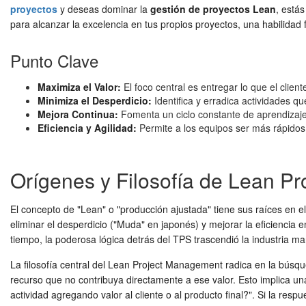
proyectos
y deseas dominar la
gestión de proyectos Lean
, está
para alcanzar la excelencia en tus propios proyectos, una habilid
Punto Clave
Maximiza el Valor:
El foco central es entregar lo que el clien
Minimiza el Desperdicio:
Identifica y erradica actividades q
Mejora Continua:
Fomenta un ciclo constante de aprendizaje
Eficiencia y Agilidad:
Permite a los equipos ser más rápidos 
Orígenes y Filosofía de Lean P
El concepto de "Lean" o "producción ajustada" tiene sus raíces en 
eliminar el desperdicio ("Muda" en japonés) y mejorar la eficiencia
tiempo, la poderosa lógica detrás del TPS trascendió la industria m
La filosofía central del Lean Project Management radica en la búsque
recurso que no contribuya directamente a ese valor. Esto implica un
actividad agregando valor al cliente o al producto final?". Si la res