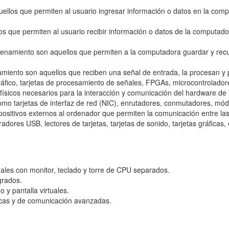
uellos que permiten al usuario ingresar información o datos en la comp
llos que permiten al usuario recibir información o datos de la computad
acenamiento son aquellos que permiten a la computadora guardar y re
samiento son aquellos que reciben una señal de entrada, la procesan y
áfico, tarjetas de procesamiento de señales, FPGAs, microcontrolador
 físicos necesarios para la interacción y comunicación del hardware de
omo tarjetas de interfaz de red (NIC), enrutadores, conmutadores, mód
ispositivos externos al ordenador que permiten la comunicación entre l
res USB, lectores de tarjetas, tarjetas de sonido, tarjetas gráficas, 
onales con monitor, teclado y torre de CPU separados.
grados.
o y pantalla virtuales.
icas y de comunicación avanzadas.