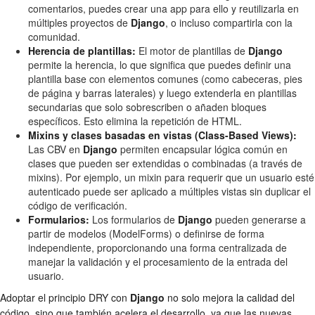
comentarios, puedes crear una app para ello y reutilizarla en
múltiples proyectos de
Django
, o incluso compartirla con la
comunidad.
Herencia de plantillas:
El motor de plantillas de
Django
permite la herencia, lo que significa que puedes definir una
plantilla base con elementos comunes (como cabeceras, pies
de página y barras laterales) y luego extenderla en plantillas
secundarias que solo sobrescriben o añaden bloques
específicos. Esto elimina la repetición de HTML.
Mixins y clases basadas en vistas (Class-Based Views):
Las CBV en
Django
permiten encapsular lógica común en
clases que pueden ser extendidas o combinadas (a través de
mixins). Por ejemplo, un mixin para requerir que un usuario esté
autenticado puede ser aplicado a múltiples vistas sin duplicar el
código de verificación.
Formularios:
Los formularios de
Django
pueden generarse a
partir de modelos (ModelForms) o definirse de forma
independiente, proporcionando una forma centralizada de
manejar la validación y el procesamiento de la entrada del
usuario.
Adoptar el principio DRY con
Django
no solo mejora la calidad del
código, sino que también acelera el desarrollo, ya que las nuevas