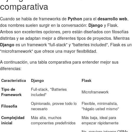
comparativa
Cuando se habla de frameworks de
Python
para el
desarrollo web
,
dos nombres suelen surgir en la conversación:
Django
y Flask.
Ambos son excelentes opciones, pero están diseñados con filosofías
distintas y se adaptan mejor a diferentes tipos de proyectos. Mientras
Django
es un framework "full-stack" y "batteries included", Flask es un
"microframework" que ofrece una mayor flexibilidad.
A continuación, una tabla comparativa para entender mejor sus
diferencias:
Característica
Django
Flask
Tipo de
Full-stack, "Batteries
Microframework
Framework
included"
Opinionado, provee todo lo
Flexible, minimalista,
Filosofía
necesario
"hágalo usted mismo"
Complejidad
Más alta, muchos
Más baja, ideal para
inicial
componentes predefinidos
empezar rápidamente
No, requiere integrar ORMs