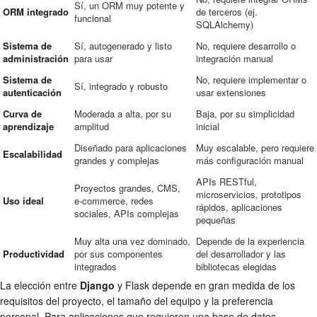
Sí, un ORM muy potente y
ORM integrado
de terceros (ej.
funcional
SQLAlchemy)
Sistema de
Sí, autogenerado y listo
No, requiere desarrollo o
administración
para usar
integración manual
Sistema de
No, requiere implementar o
Sí, integrado y robusto
autenticación
usar extensiones
Curva de
Moderada a alta, por su
Baja, por su simplicidad
aprendizaje
amplitud
inicial
Diseñado para aplicaciones
Muy escalable, pero requiere
Escalabilidad
grandes y complejas
más configuración manual
APIs RESTful,
Proyectos grandes, CMS,
microservicios, prototipos
Uso ideal
e-commerce, redes
rápidos, aplicaciones
sociales, APIs complejas
pequeñas
Muy alta una vez dominado,
Depende de la experiencia
Productividad
por sus componentes
del desarrollador y las
integrados
bibliotecas elegidas
La elección entre
Django
y Flask depende en gran medida de los
requisitos del proyecto, el tamaño del equipo y la preferencia
personal. Para aplicaciones que requieren una base de datos,