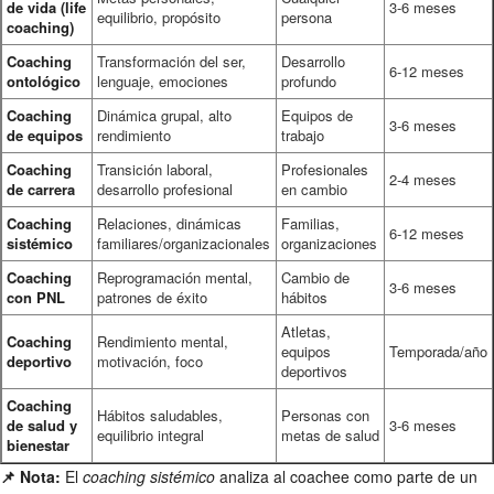
de vida (life
3-6 meses
equilibrio, propósito
persona
coaching)
Coaching
Transformación del ser,
Desarrollo
6-12 meses
ontológico
lenguaje, emociones
profundo
Coaching
Dinámica grupal, alto
Equipos de
3-6 meses
de equipos
rendimiento
trabajo
Coaching
Transición laboral,
Profesionales
2-4 meses
de carrera
desarrollo profesional
en cambio
Coaching
Relaciones, dinámicas
Familias,
6-12 meses
sistémico
familiares/organizacionales
organizaciones
Coaching
Reprogramación mental,
Cambio de
3-6 meses
con PNL
patrones de éxito
hábitos
Atletas,
Coaching
Rendimiento mental,
equipos
Temporada/año
deportivo
motivación, foco
deportivos
Coaching
Hábitos saludables,
Personas con
de salud y
3-6 meses
equilibrio integral
metas de salud
bienestar
📌 Nota:
El
coaching sistémico
analiza al coachee como parte de un