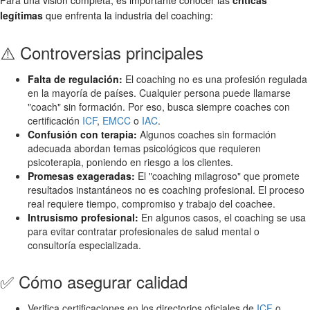
Para una visión completa, es importante conocer las
críticas
legítimas
que enfrenta la industria del coaching:
⚠️ Controversias principales
Falta de regulación:
El coaching no es una profesión regulada
en la mayoría de países. Cualquier persona puede llamarse
"coach" sin formación. Por eso, busca siempre coaches con
certificación
ICF
,
EMCC
o
IAC
.
Confusión con terapia:
Algunos coaches sin formación
adecuada abordan temas psicológicos que requieren
psicoterapia, poniendo en riesgo a los clientes.
Promesas exageradas:
El "coaching milagroso" que promete
resultados instantáneos no es coaching profesional. El proceso
real requiere tiempo, compromiso y trabajo del coachee.
Intrusismo profesional:
En algunos casos, el coaching se usa
para evitar contratar profesionales de salud mental o
consultoría especializada.
✅ Cómo asegurar calidad
Verifica certificaciones en los directorios oficiales de
ICF
o