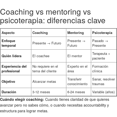
Coaching vs mentoring vs
psicoterapia: diferencias clave
Aspecto
Coaching
Mentoring
Psicoterapia
Enfoque
Presente →
Pasado →
Presente → Futuro
temporal
Futuro
Presente
Terapeuta +
Quién lidera
El coachee
El mentor
paciente
Experiencia del
No requiere en el
Experto en el
Formación
profesional
tema del cliente
área
clínica
Transferir
Sanar, resolver
Objetivo
Alcanzar metas
conocimiento
traumas
Duración
3-12 meses
6-24 meses
Variable (años)
Cuándo elegir coaching:
Cuando tienes claridad de que quieres
avanzar pero no sabes cómo, o cuando necesitas accountability y
estructura para lograr metas.