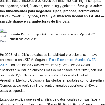
básicas hasta modelos predictivos con machine learning, y se aplica
en negocios, salud, finanzas, marketing y gobierno.
Esta guía cubre
los fundamentos para negocios: tipos, proceso, herramientas
clave (Power BI, Python, Excel) y el mercado laboral en LATAM —
sin adentrarse en arquitecturas de Big Data.
Eduardo Peiro
— Especialista en formación online | Aprender21 ·
Actualizado abril 2026
En 2026, el análisis de datos es la habilidad profesional con mayor
crecimiento en LATAM. Según el
Foro Económico Mundial (WEF,
2025)
, los perfiles de
Analista de Datos
y
Científico de Datos
encabezan la lista de empleos más demandados para 2027, con una
brecha de 2,5 millones de vacantes sin cubrir a nivel global. En
Argentina, México y Colombia, las ofertas en portales como LinkedIn y
Computrabajo registran incrementos anuales superiores al 40% en
estas búsquedas.
Esta guía explica qué es el análisis de datos, cuáles son sus tipos y
etapas, qué herramientas usar (Power BI, Excel, Python), qué gana un