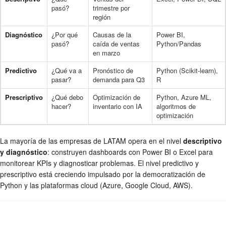
pasó?
trimestre por
región
Diagnóstico
¿Por qué
Causas de la
Power BI,
pasó?
caída de ventas
Python/Pandas
en marzo
Predictivo
¿Qué va a
Pronóstico de
Python (Scikit-learn),
pasar?
demanda para Q3
R
Prescriptivo
¿Qué debo
Optimización de
Python, Azure ML,
hacer?
inventario con IA
algoritmos de
optimización
La mayoría de las empresas de LATAM opera en el nivel
descriptivo
y diagnóstico
: construyen dashboards con Power BI o Excel para
monitorear KPIs y diagnosticar problemas. El nivel predictivo y
prescriptivo está creciendo impulsado por la democratización de
Python y las plataformas cloud (Azure, Google Cloud, AWS).