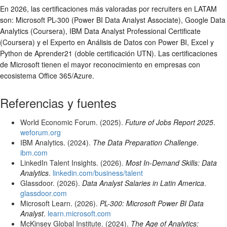
En 2026, las certificaciones más valoradas por recruiters en LATAM
son: Microsoft PL-300 (Power BI Data Analyst Associate), Google Data
Analytics (Coursera), IBM Data Analyst Professional Certificate
(Coursera) y el Experto en Análisis de Datos con Power BI, Excel y
Python de Aprender21 (doble certificación UTN). Las certificaciones
de Microsoft tienen el mayor reconocimiento en empresas con
ecosistema Office 365/Azure.
Referencias y fuentes
World Economic Forum. (2025).
Future of Jobs Report 2025
.
weforum.org
IBM Analytics. (2024).
The Data Preparation Challenge
.
ibm.com
LinkedIn Talent Insights. (2026).
Most In-Demand Skills: Data
Analytics
.
linkedin.com/business/talent
Glassdoor. (2026).
Data Analyst Salaries in Latin America
.
glassdoor.com
Microsoft Learn. (2026).
PL-300: Microsoft Power BI Data
Analyst
.
learn.microsoft.com
McKinsey Global Institute. (2024).
The Age of Analytics: