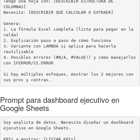
Tengo una hoja con: [DESCRIBIR ESTRUCTURA DE 
COLUMNAS]

Necesito: [DESCRIBIR QUÉ CALCULAR O EXTRAER]

Genera:

1. La fórmula Excel completa (lista para pegar en la 
celda)

2. Explicación paso a paso de cómo funciona

3. Variante con LAMBDA si aplica para hacerla 
reutilizable

4. Posibles errores (#N/A, #VALUE!) y cómo manejarlos 
con IFERROR/SI.ERROR

Si hay múltiples enfoques, mostrar los 2 mejores con 
sus pros y contras.
Prompt para dashboard ejecutivo en
Google Sheets
Soy analista de datos. Necesito diseñar un dashboard 
ejecutivo en Google Sheets.

KPIs a mostrar: [LISTAR KPIs]
