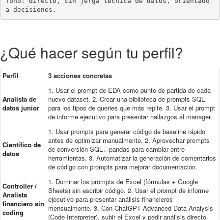
Tono: directo, sin jerga técnica de datos, orientado 
a decisiones.
¿Qué hacer según tu perfil?
Perfil
3 acciones concretas
1. Usar el prompt de EDA como punto de partida de cada
Analista de
nuevo dataset. 2. Crear una biblioteca de prompts SQL
datos junior
para los tipos de queries que más repite. 3. Usar el prompt
de informe ejecutivo para presentar hallazgos al manager.
1. Usar prompts para generar código de baseline rápido
antes de optimizar manualmente. 2. Aprovechar prompts
Científico de
de conversión SQL↔pandas para cambiar entre
datos
herramientas. 3. Automatizar la generación de comentarios
de código con prompts para mejorar documentación.
1. Dominar los prompts de Excel (fórmulas + Google
Controller /
Sheets) sin escribir código. 2. Usar el prompt de informe
Analista
ejecutivo para presentar análisis financieros
financiero sin
mensualmente. 3. Con ChatGPT Advanced Data Analysis
coding
(Code Interpreter), subir el Excel y pedir análisis directo.