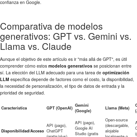
confianza en Google.
Comparativa de modelos
generativos: GPT vs. Gemini vs.
Llama vs. Claude
Aunque el objetivo de este artículo es ir "más allá de GPT", es útil
comprender cómo estos
modelos generativos
se posicionan entre
sí. La elección del LLM adecuado para una tarea de
optimización
LLM
específica depende de factores como el costo, la disponibilidad,
la necesidad de personalización, el tipo de datos de entrada y la
prioridad de seguridad.
Gemini
Característica
GPT (OpenAI)
Llama (Meta)
(Google)
Open-source
API (pago),
A
API (pago),
(descargable,
Google AI
Disponibilidad/Acceso
ChatGPT
alojable
Studio (gratis
(
(gratis/plus)
localmente o