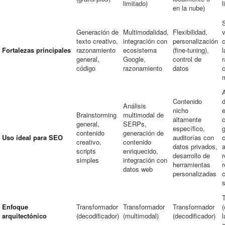
limitado)
l
en la nube)
Generación de
Multimodalidad,
Flexibilidad,
texto creativo,
integración con
personalización
Fortalezas principales
razonamiento
ecosistema
(fine-tuning),
l
general,
Google,
control de
código
razonamiento
datos
A
Contenido
Análisis
nicho
Brainstorming
multimodal de
altamente
general,
SERPs,
específico,
contenido
generación de
Uso ideal para SEO
auditorías con
c
creativo,
contenido
datos privados,
a
scripts
enriquecido,
desarrollo de
r
simples
integración con
herramientas
datos web
personalizadas
Enfoque
Transformador
Transformador
Transformador
(
arquitectónico
(decodificador)
(multimodal)
(decodificador)
l
c