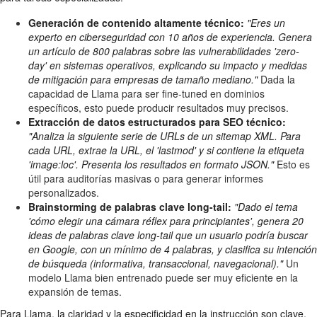
Generación de contenido altamente técnico:
"Eres un
experto en ciberseguridad con 10 años de experiencia. Genera
un artículo de 800 palabras sobre las vulnerabilidades 'zero-
day' en sistemas operativos, explicando su impacto y medidas
de mitigación para empresas de tamaño mediano."
Dada la
capacidad de Llama para ser fine-tuned en dominios
específicos, esto puede producir resultados muy precisos.
Extracción de datos estructurados para SEO técnico:
"Analiza la siguiente serie de URLs de un sitemap XML. Para
cada URL, extrae la URL, el 'lastmod' y si contiene la etiqueta
'image:loc'. Presenta los resultados en formato JSON."
Esto es
útil para auditorías masivas o para generar informes
personalizados.
Brainstorming de palabras clave long-tail:
"Dado el tema
'cómo elegir una cámara réflex para principiantes', genera 20
ideas de palabras clave long-tail que un usuario podría buscar
en Google, con un mínimo de 4 palabras, y clasifica su intención
de búsqueda (informativa, transaccional, navegacional)."
Un
modelo Llama bien entrenado puede ser muy eficiente en la
expansión de temas.
Para Llama, la claridad y la especificidad en la instrucción son clave.