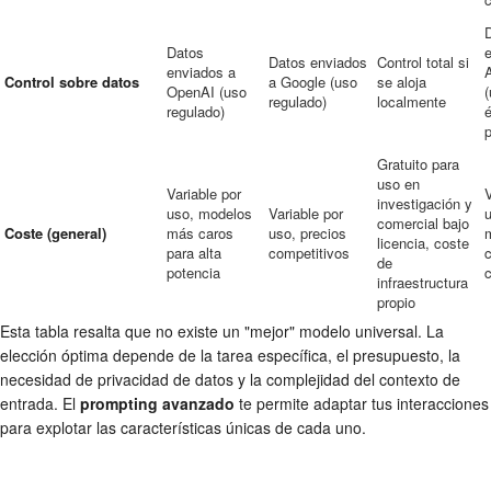
Datos
Datos enviados
Control total si
enviados a
Control sobre datos
a Google (uso
se aloja
OpenAI (uso
(
regulado)
localmente
regulado)
é
p
Gratuito para
uso en
Variable por
V
investigación y
uso, modelos
Variable por
u
comercial bajo
Coste (general)
más caros
uso, precios
licencia, coste
para alta
competitivos
de
potencia
infraestructura
propio
Esta tabla resalta que no existe un "mejor" modelo universal. La
elección óptima depende de la tarea específica, el presupuesto, la
necesidad de privacidad de datos y la complejidad del contexto de
entrada. El
prompting avanzado
te permite adaptar tus interacciones
para explotar las características únicas de cada uno.