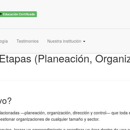
Educación Certificada
ogía
Testimonios
Nuestra institución
 Etapas (Planeación, Organiz
vo?
elacionadas —planeación, organización, dirección y control— que toda
gestionar organizaciones de cualquier tamaño y sector.
n equipo, lanzar un emprendimiento o coordinar un área dentro de una or