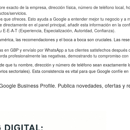
 exacto de la empresa, dirección física, número de teléfono local, hor
uctos/servicios.
tos que ofreces. Esto ayuda a Google a entender mejor tu negocio y a 
 directamente en el panel principal, añadir esta información en la c
tu E-E-A-T (Experiencia, Especialización, Autoridad, Confianza).
mérica, las recomendaciones y el boca a boca son cruciales. Las reseña
as en GBP y envíalo por WhatsApp a tus clientes satisfechos después 
orda profesionalmente las negativas, demostrando tu compromiso con la 
e que tu nombre, dirección y número de teléfono sean exactamente los 
torios sectoriales). Esta consistencia es vital para que Google confíe e
ogle Business Profile. Publica novedades, ofertas y res