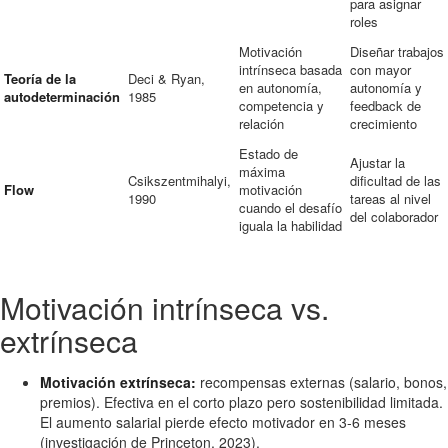
para asignar
roles
Motivación
Diseñar trabajos
intrínseca basada
con mayor
Teoría de la
Deci & Ryan,
en autonomía,
autonomía y
autodeterminación
1985
competencia y
feedback de
relación
crecimiento
Estado de
Ajustar la
máxima
Csikszentmihalyi,
dificultad de las
Flow
motivación
1990
tareas al nivel
cuando el desafío
del colaborador
iguala la habilidad
Motivación intrínseca vs.
extrínseca
Motivación extrínseca:
recompensas externas (salario, bonos,
premios). Efectiva en el corto plazo pero sostenibilidad limitada.
El aumento salarial pierde efecto motivador en 3-6 meses
(investigación de Princeton, 2023).