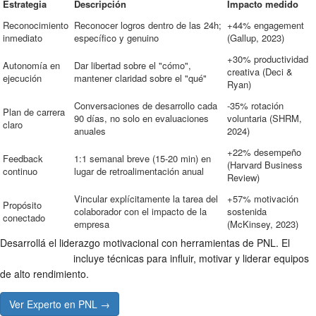
Estrategia
Descripción
Impacto medido
Reconocimiento
Reconocer logros dentro de las 24h;
+44% engagement
inmediato
específico y genuino
(Gallup, 2023)
+30% productividad
Autonomía en
Dar libertad sobre el "cómo",
creativa (Deci &
ejecución
mantener claridad sobre el "qué"
Ryan)
Conversaciones de desarrollo cada
-35% rotación
Plan de carrera
90 días, no solo en evaluaciones
voluntaria (SHRM,
claro
anuales
2024)
+22% desempeño
Feedback
1:1 semanal breve (15-20 min) en
(Harvard Business
continuo
lugar de retroalimentación anual
Review)
Vincular explícitamente la tarea del
+57% motivación
Propósito
colaborador con el impacto de la
sostenida
conectado
empresa
(McKinsey, 2023)
Desarrollá el liderazgo motivacional con herramientas de PNL. El
Experto en PNL
incluye técnicas para influir, motivar y liderar equipos
de alto rendimiento.
Ver Experto en PNL →