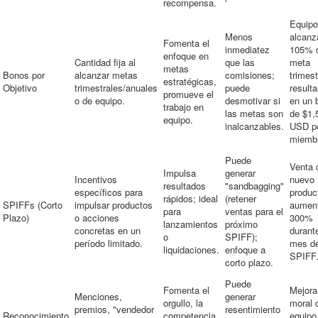
recompensa.
Equipo
Menos
alcanz
Fomenta el
inmediatez
105% d
enfoque en
Cantidad fija al
que las
meta
metas
Bonos por
alcanzar metas
comisiones;
trimest
estratégicas,
Objetivo
trimestrales/anuales
puede
result
promueve el
o de equipo.
desmotivar si
en un 
trabajo en
las metas son
de $1,
equipo.
inalcanzables.
USD p
miemb
Puede
Venta 
Impulsa
generar
Incentivos
nuevo
resultados
"sandbagging"
específicos para
produc
rápidos; ideal
(retener
SPIFFs (Corto
impulsar productos
aumen
para
ventas para el
Plazo)
o acciones
300%
lanzamientos
próximo
concretas en un
durante
o
SPIFF);
período limitado.
mes de
liquidaciones.
enfoque a
SPIFF
corto plazo.
Puede
Fomenta el
Mejora
Menciones,
generar
orgullo, la
moral 
premios, "vendedor
resentimiento
Reconocimiento
competencia
equipo