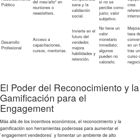
del mes/año" en
si no se
Público
sana y la
crea
reuniones o
percibe como
validación
refere
newsletters.
justo; valor
social.
interno
subjetivo.
No tiene un
Mejora
Invierte en el
valor
tasa d
futuro del
Acceso a
monetario
conver
Desarrollo
vendedor,
capacitaciones,
inmediato;
en un
Profesional
mejora
cursos, mentorías.
algunos
tras un
habilidades y
pueden no
curso 
retención.
valorarlo.
negoci
El Poder del Reconocimiento y la
Gamificación para el
Engagement
Más allá de los incentivos económicos, el reconocimiento y la
gamificación son herramientas poderosas para aumentar el
`engagement vendedores` y fomentar un ambiente de alto