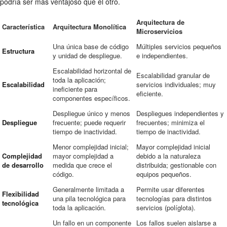
podría ser más ventajoso que el otro.
Arquitectura de
Característica
Arquitectura Monolítica
Microservicios
Una única base de código
Múltiples servicios pequeños
Estructura
y unidad de despliegue.
e independientes.
Escalabilidad horizontal de
Escalabilidad granular de
toda la aplicación;
Escalabilidad
servicios individuales; muy
ineficiente para
eficiente.
componentes específicos.
Despliegue único y menos
Despliegues independientes y
Despliegue
frecuente; puede requerir
frecuentes; minimiza el
tiempo de inactividad.
tiempo de inactividad.
Menor complejidad inicial;
Mayor complejidad inicial
Complejidad
mayor complejidad a
debido a la naturaleza
de desarrollo
medida que crece el
distribuida; gestionable con
código.
equipos pequeños.
Generalmente limitada a
Permite usar diferentes
Flexibilidad
una pila tecnológica para
tecnologías para distintos
tecnológica
toda la aplicación.
servicios (políglota).
Un fallo en un componente
Los fallos suelen aislarse a