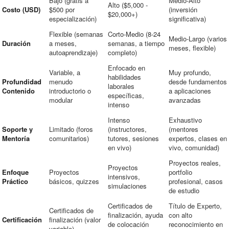
Bajo (gratis a
Medio-Alto
Alto ($5,000 -
Costo (USD)
$500 por
(inversión
$20,000+)
especialización)
significativa)
Flexible (semanas
Corto-Medio (8-24
Medio-Largo (varios
Duración
a meses,
semanas, a tiempo
meses, flexible)
autoaprendizaje)
completo)
Enfocado en
Variable, a
Muy profundo,
habilidades
Profundidad
menudo
desde fundamentos
laborales
Contenido
introductorio o
a aplicaciones
específicas,
modular
avanzadas
intenso
Intenso
Exhaustivo
Soporte y
Limitado (foros
(instructores,
(mentores
Mentoría
comunitarios)
tutores, sesiones
expertos, clases en
en vivo)
vivo, comunidad)
Proyectos reales,
Proyectos
Enfoque
Proyectos
portfolio
intensivos,
Práctico
básicos, quizzes
profesional, casos
simulaciones
de estudio
Certificados de
Título de Experto,
Certificados de
finalización, ayuda
con alto
Certificación
finalización (valor
de colocación
reconocimiento en
variable)