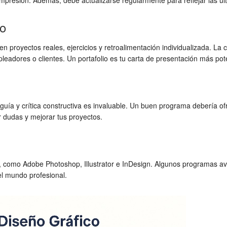
impresión. Además, debe actualizarse regularmente para reflejar las ú
io
en proyectos reales, ejercicios y retroalimentación individualizada. La c
leadores o clientes. Un portafolio es tu carta de presentación más pot
uía y crítica constructiva es invaluable. Un buen programa debería ofr
r dudas y mejorar tus proyectos.
tria, como Adobe Photoshop, Illustrator e InDesign. Algunos programa
el mundo profesional.