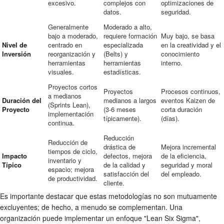
excesivo.
complejos con
optimizaciones de
datos.
seguridad.
Generalmente
Moderado a alto,
bajo a moderado,
requiere formación
Muy bajo, se basa
Nivel de
centrado en
especializada
en la creatividad y el
Inversión
reorganización y
(Belts) y
conocimiento
herramientas
herramientas
interno.
visuales.
estadísticas.
Proyectos cortos
Proyectos
Procesos continuos,
a medianos
Duración del
medianos a largos
eventos Kaizen de
(Sprints Lean),
Proyecto
(3-6 meses
corta duración
implementación
típicamente).
(días).
continua.
Reducción
Reducción de
drástica de
Mejora incremental
tiempos de ciclo,
Impacto
defectos, mejora
de la eficiencia,
inventario y
Típico
de la calidad y
seguridad y moral
espacio; mejora
satisfacción del
del empleado.
de productividad.
cliente.
Es importante destacar que estas metodologías no son mutuamente
excluyentes; de hecho, a menudo se complementan. Una
organización puede implementar un enfoque "Lean Six Sigma",