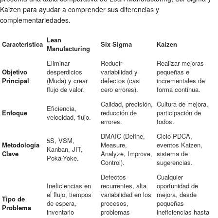
Kaizen para ayudar a comprender sus diferencias y
complementariedades.
Lean
Característica
Six Sigma
Kaizen
Manufacturing
Eliminar
Reducir
Realizar mejoras
Objetivo
desperdicios
variabilidad y
pequeñas e
Principal
(Muda) y crear
defectos (casi
incrementales de
flujo de valor.
cero errores).
forma continua.
Calidad, precisión,
Cultura de mejora,
Eficiencia,
Enfoque
reducción de
participación de
velocidad, flujo.
errores.
todos.
DMAIC (Define,
Ciclo PDCA,
5S, VSM,
Metodología
Measure,
eventos Kaizen,
Kanban, JIT,
Clave
Analyze, Improve,
sistema de
Poka-Yoke.
Control).
sugerencias.
Defectos
Cualquier
Ineficiencias en
recurrentes, alta
oportunidad de
el flujo, tiempos
variabilidad en los
mejora, desde
Tipo de
de espera,
procesos,
pequeñas
Problema
inventario
problemas
ineficiencias hasta