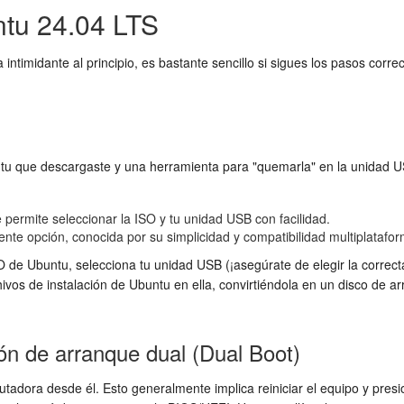
ntu 24.04 LTS
intimidante al principio, es bastante sencillo si sigues los pasos c
u que descargaste y una herramienta para "quemarla" en la unidad USB
 permite seleccionar la ISO y tu unidad USB con facilidad.
nte opción, conocida por su simplicidad y compatibilidad multiplatafor
O de Ubuntu, selecciona tu unidad USB (¡asegúrate de elegir la correcta
hivos de instalación de Ubuntu en ella, convirtiéndola en un disco de
ión de arranque dual (Dual Boot)
tadora desde él. Esto generalmente implica reiniciar el equipo y presio