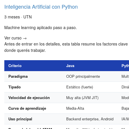
Inteligencia Artificial con Python
3 meses · UTN
Machine learning aplicado paso a paso.
Ver curso →
Antes de entrar en los detalles, esta tabla resume los factores cla
donde querés trabajar.
Criterio
Java
Pyt
Paradigma
OOP principalmente
Mult
Tipado
Estático (fuerte)
Diná
Velocidad de ejecución
Muy alta (JVM JIT)
Mode
Curva de aprendizaje
Media-Alta
Baja
Uso principal
Backend enterprise, Android
IA/M