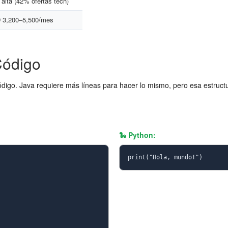
alta (42% ofertas tech)
 3,200–5,500/mes
Código
ódigo. Java requiere más líneas para hacer lo mismo, pero esa estructu
🐍 Python:
print("Hola, mundo!")