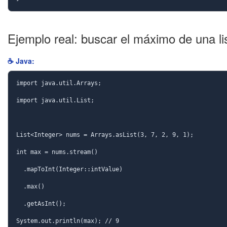
Ejemplo real: buscar el máximo de una li
☕ Java:
import java.util.Arrays;

import java.util.List;

List<Integer> nums = Arrays.asList(3, 7, 2, 9, 1);

int max = nums.stream()

  .mapToInt(Integer::intValue)

  .max()

  .getAsInt();

System.out.println(max); // 9