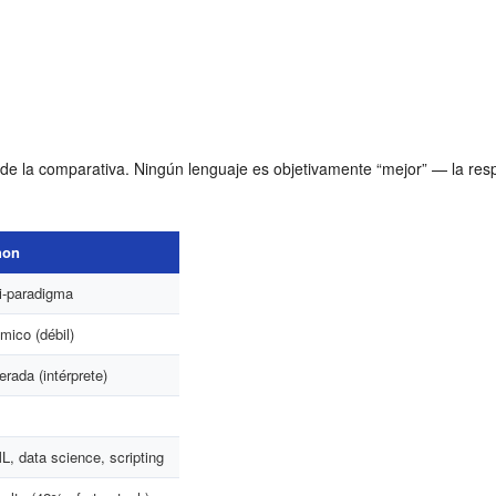
ve de la comparativa. Ningún lenguaje es objetivamente “mejor” — la res
hon
i-paradigma
mico (débil)
rada (intérprete)
L, data science, scripting