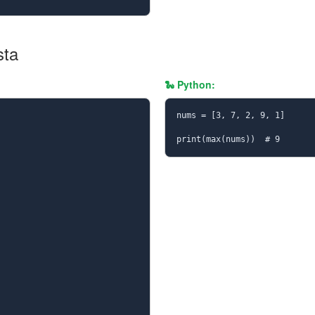
sta
🐍 Python:
nums = [3, 7, 2, 9, 1]

print(max(nums))  # 9