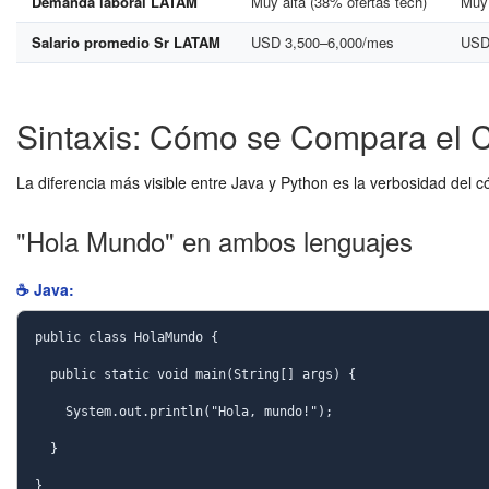
Demanda laboral LATAM
Muy alta (38% ofertas tech)
Muy 
Salario promedio Sr LATAM
USD 3,500–6,000/mes
USD
Sintaxis: Cómo se Compara el 
La diferencia más visible entre Java y Python es la verbosidad del c
"Hola Mundo" en ambos lenguajes
☕ Java:
public class HolaMundo {

  public static void main(String[] args) {

    System.out.println("Hola, mundo!");

  }

}