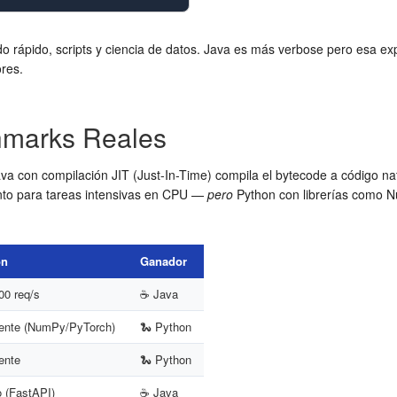
 rápido, scripts y ciencia de datos. Java es más verbose pero esa exp
res.
hmarks Reales
va con compilación JIT (Just-In-Time) compila el bytecode a código n
nto para tareas intensivas en CPU —
pero
Python con librerías como N
on
Ganador
00 req/s
☕ Java
ente (NumPy/PyTorch)
🐍 Python
ente
🐍 Python
 (FastAPI)
☕ Java