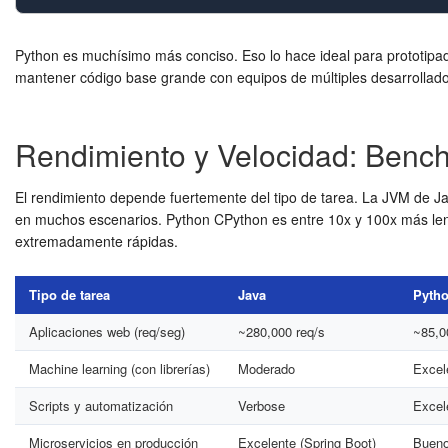
Python es muchísimo más conciso. Eso lo hace ideal para prototipado
mantener código base grande con equipos de múltiples desarrollado
Rendimiento y Velocidad: Benc
El rendimiento depende fuertemente del tipo de tarea. La JVM de Ja
en muchos escenarios. Python CPython es entre 10x y 100x más le
extremadamente rápidas.
Tipo de tarea
Java
Pyth
Aplicaciones web (req/seg)
~280,000 req/s
~85,0
Machine learning (con librerías)
Moderado
Excel
Scripts y automatización
Verbose
Excel
Microservicios en producción
Excelente (Spring Boot)
Bueno