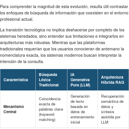
Para comprender la magnitud de esta evolución, resulta útil contrastar
los enfoques de búsqueda de información que coexisten en el entorno
profesional actual.
La transición tecnológica no implica deshacerse por completo de los
sistemas heredados, sino entender sus limitaciones e integrarlos en
arquitecturas más robustas. Mientras que las plataformas
tradicionales requerían que los usuarios conocieran de antemano la
nomenclatura exacta, los sistemas modernos buscan interpretar la
intención de la consulta.
Búsqueda
IA
Arquitectura
Característica
Léxica
Generativa
Híbrida RAG
Tradicional
Pura (LLM)
Generación
Recuperación
Coincidencia
de texto
semántica de
exacta de
Mecanismo
basada en
datos y
palabras clave
Central
datos de
síntesis
(keyword
entrenamiento
asistida por
matching)
inicial
LLM