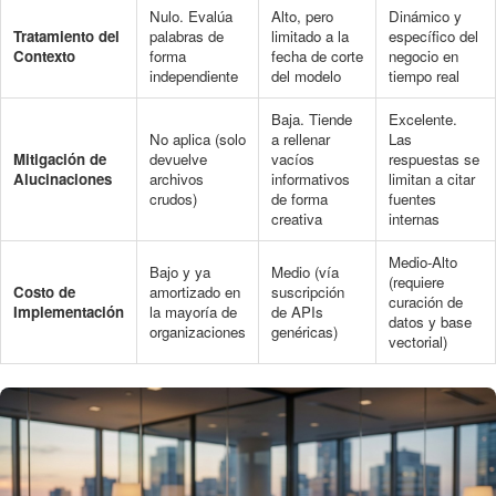
Nulo. Evalúa
Alto, pero
Dinámico y
Tratamiento del
palabras de
limitado a la
específico del
Contexto
forma
fecha de corte
negocio en
independiente
del modelo
tiempo real
Baja. Tiende
Excelente.
No aplica (solo
a rellenar
Las
Mitigación de
devuelve
vacíos
respuestas se
Alucinaciones
archivos
informativos
limitan a citar
crudos)
de forma
fuentes
creativa
internas
Medio-Alto
Bajo y ya
Medio (vía
(requiere
Costo de
amortizado en
suscripción
curación de
Implementación
la mayoría de
de APIs
datos y base
organizaciones
genéricas)
vectorial)