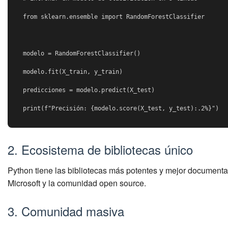
from sklearn.ensemble import RandomForestClassifier

modelo = RandomForestClassifier()

modelo.fit(X_train, y_train)

predicciones = modelo.predict(X_test)

print(f"Precisión: {modelo.score(X_test, y_test):.2%}")
2. Ecosistema de bibliotecas único
Python tiene las bibliotecas más potentes y mejor documenta
Microsoft y la comunidad open source.
3. Comunidad masiva