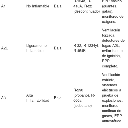
R-134a, R-
EPP básico
A1
No Inflamable
Baja
410A, R-22
(guantes,
(descontinuado)
gafas),
monitoreo de
oxígeno.
Ventilación
forzada,
detectores de
Ligeramente
R-32, R-1234yf,
fugas A2L,
A2L
Baja
Inflamable
R-454B
evitar fuentes
de ignición,
EPP
completo.
Ventilación
estricta,
sistemas
R-290
eléctricos a
Alta
(propano), R-
prueba de
A3
Baja
Inflamabilidad
600a
explosiones,
(isobutano)
monitoreo
continuo de
gases, EPP
antiestático.