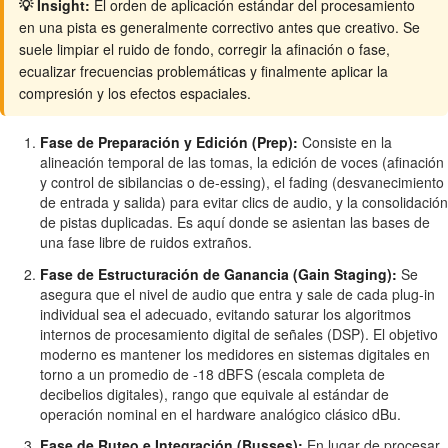
💡 Insight:
El orden de aplicación estándar del procesamiento
en una pista es generalmente correctivo antes que creativo. Se
suele limpiar el ruido de fondo, corregir la afinación o fase,
ecualizar frecuencias problemáticas y finalmente aplicar la
compresión y los efectos espaciales.
Fase de Preparación y Edición (Prep):
Consiste en la
alineación temporal de las tomas, la edición de voces (afinación
y control de sibilancias o de-essing), el fading (desvanecimiento
de entrada y salida) para evitar clics de audio, y la consolidación
de pistas duplicadas. Es aquí donde se asientan las bases de
una fase libre de ruidos extraños.
Fase de Estructuración de Ganancia (Gain Staging):
Se
asegura que el nivel de audio que entra y sale de cada plug-in
individual sea el adecuado, evitando saturar los algoritmos
internos de procesamiento digital de señales (DSP). El objetivo
moderno es mantener los medidores en sistemas digitales en
torno a un promedio de -18 dBFS (escala completa de
decibelios digitales), rango que equivale al estándar de
operación nominal en el hardware analógico clásico dBu.
Fase de Ruteo e Integración (Busses):
En lugar de procesar