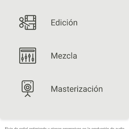
Flujo de señal optimizado y etapas progresivas en la producción de audio