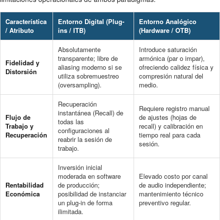
Característica
Entorno Digital (Plug-
Entorno Analógico
/ Atributo
ins / ITB)
(Hardware / OTB)
Absolutamente
Introduce saturación
transparente; libre de
armónica (par o impar),
Fidelidad y
aliasing moderno si se
ofreciendo calidez física y
Distorsión
utiliza sobremuestreo
compresión natural del
(oversampling).
medio.
Recuperación
Requiere registro manual
instantánea (Recall) de
Flujo de
de ajustes (hojas de
todas las
Trabajo y
recall) y calibración en
configuraciones al
Recuperación
tiempo real para cada
reabrir la sesión de
sesión.
trabajo.
Inversión inicial
moderada en software
Elevado costo por canal
Rentabilidad
de producción;
de audio independiente;
Económica
posibilidad de instanciar
mantenimiento técnico
un plug-in de forma
preventivo regular.
ilimitada.