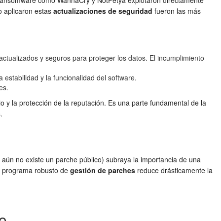
es ransomware como WannaCry y NotPetya explotaron directamente
o aplicaron estas
actualizaciones de seguridad
fueron las más
ualizados y seguros para proteger los datos. El incumplimiento
estabilidad y la funcionalidad del software.
es.
io y la protección de la reputación. Es una parte fundamental de la
.
e aún no existe un parche público) subraya la importancia de una
Un programa robusto de
gestión de parches
reduce drásticamente la
co