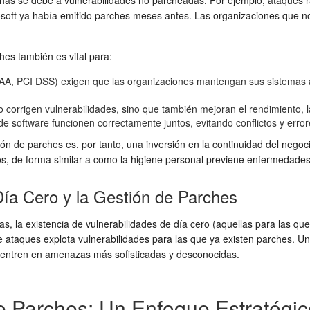
rechas se debe a vulnerabilidades no parcheadas. Por ejemplo, ataqu
soft ya había emitido parches meses antes. Las organizaciones que n
hes también es vital para:
, PCI DSS) exigen que las organizaciones mantengan sus sistemas act
corrigen vulnerabilidades, sino que también mejoran el rendimiento, la 
 software funcionen correctamente juntos, evitando conflictos y error
ión de parches es, por tanto, una inversión en la continuidad del negoc
dos, de forma similar a como la higiene personal previene enfermedades
ía Cero y la Gestión de Parches
s, la existencia de vulnerabilidades de día cero (aquellas para las qu
e ataques explota vulnerabilidades para las que ya existen parches. 
 centren en amenazas más sofisticadas y desconocidas.
de Parches: Un Enfoque Estratégi