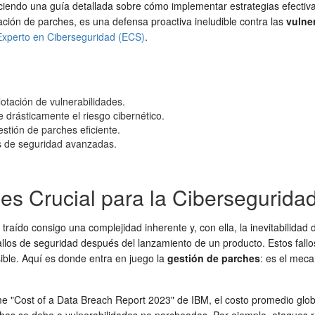
ofreciendo una guía detallada sobre cómo implementar estrategias efecti
icación de parches, es una defensa proactiva ineludible contra las
vulne
Experto en Ciberseguridad (ECS)
.
otación de vulnerabilidades.
drásticamente el riesgo cibernético.
stión de parches eficiente.
es de seguridad avanzadas.
es Crucial para la Cibersegurida
traído consigo una complejidad inherente y, con ella, la inevitabilidad 
llos de seguridad después del lanzamiento de un producto. Estos fallo
sible. Aquí es donde entra en juego la
gestión de parches
: es el mec
e "Cost of a Data Breach Report 2023" de IBM, el costo promedio globa