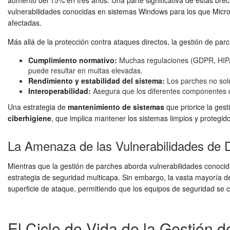
aumento del 15% en tres años. Una parte significativa de estas b
vulnerabilidades conocidas en sistemas Windows para los que Micro
afectadas.
Más allá de la protección contra ataques directos, la gestión de parc
Cumplimiento normativo:
Muchas regulaciones (GDPR, HIPAA
puede resultar en multas elevadas.
Rendimiento y estabilidad del sistema:
Los parches no solo 
Interoperabilidad:
Asegura que los diferentes componentes de
Una estrategia de
mantenimiento de sistemas
que priorice la gest
ciberhigiene
, que implica mantener los sistemas limpios y protegi
La Amenaza de las Vulnerabilidades de D
Mientras que la gestión de parches aborda vulnerabilidades conocida
estrategia de seguridad multicapa. Sin embargo, la vasta mayoría d
superficie de ataque, permitiendo que los equipos de seguridad se
El Ciclo de Vida de la Gestión 