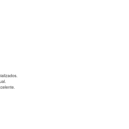
ializados.
ual.
celente.