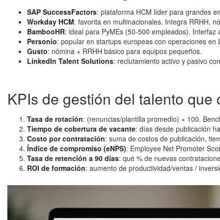
SAP SuccessFactors
: plataforma HCM líder para grandes e
Workday HCM
: favorita en multinacionales. Integra RRHH, n
BambooHR
: ideal para PyMEs (50-500 empleados). Interfaz 
Personio
: popular en startups europeas con operaciones en
Gusto
: nómina + RRHH básico para equipos pequeños.
LinkedIn Talent Solutions
: reclutamiento activo y pasivo co
KPIs de gestión del talento qu
Tasa de rotación
: (renuncias/plantilla promedio) × 100. B
Tiempo de cobertura de vacante
: días desde publicación ha
Costo por contratación
: suma de costos de publicación, ti
Índice de compromiso (eNPS)
: Employee Net Promoter Scor
Tasa de retención a 90 días
: qué % de nuevas contratacione
ROI de formación
: aumento de productividad/ventas / inversi