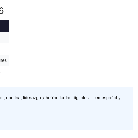
6
ones
a
, nómina, liderazgo y herramientas digitales — en español y