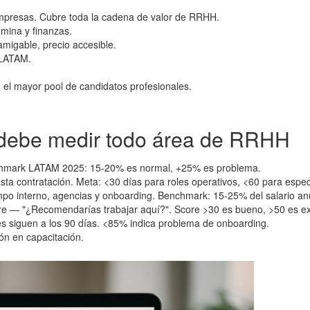
mpresas. Cubre toda la cadena de valor de RRHH.
ómina y finanzas.
amigable, precio accesible.
 LATAM.
n el mayor pool de candidatos profesionales.
e debe medir todo área de RRHH
enchmark LATAM 2025: 15-20% es normal, +25% es problema.
sta contratación. Meta: <30 días para roles operativos, <60 para espec
empo interno, agencias y onboarding. Benchmark: 15-25% del salario an
e — "¿Recomendarías trabajar aquí?". Score >30 es bueno, >50 es ex
s siguen a los 90 días. <85% indica problema de onboarding.
ón en capacitación.