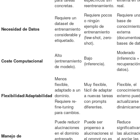
concretas.
reentrenamiento.
real.
Requiere pocos
Requiere un
Requiere un
o ningún
base de
dataset de
ejemplo de
conocimient
Necesidad de Datos
entrenamiento
entrenamiento
externa
considerable y
(few-shot, zero-
(documentos
etiquetado.
shot).
bases de dat
Moderado
Alto
Bajo
(inferencia +
Coste Computacional
(entrenamiento
(inferencia).
recuperación
de modelo).
datos).
Menos
flexible,
Muy flexible,
Flexible, el
adaptado a un
fácil de adaptar
conocimient
Flexibilidad/Adaptabilidad
dominio.
a nuevas tareas
externo pue
Requiere re-
con prompts
actualizarse
fine-tuning
diferentes.
dinámicamen
para cambios.
Puede reducir
Puede ser
Reduce
alucinaciones
propenso a
significativ
en el dominio
alucinaciones si
las alucinac
Manejo de
entrenado,
el prompt no es
al anclar las