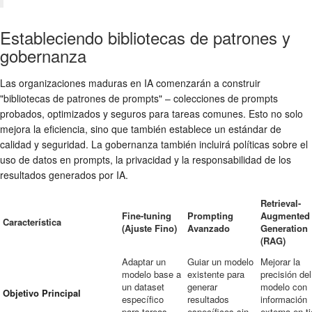
Estableciendo bibliotecas de patrones y
gobernanza
Las organizaciones maduras en IA comenzarán a construir
"bibliotecas de patrones de prompts" – colecciones de prompts
probados, optimizados y seguros para tareas comunes. Esto no solo
mejora la eficiencia, sino que también establece un estándar de
calidad y seguridad. La gobernanza también incluirá políticas sobre el
uso de datos en prompts, la privacidad y la responsabilidad de los
resultados generados por IA.
Retrieval-
Fine-tuning
Prompting
Augmented
Característica
(Ajuste Fino)
Avanzado
Generation
(RAG)
Adaptar un
Guiar un modelo
Mejorar la
modelo base a
existente para
precisión del
un dataset
generar
modelo con
Objetivo Principal
específico
resultados
información
para tareas
específicos sin
externa en t