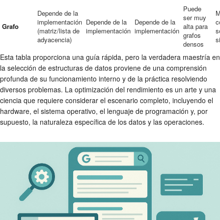
Puede
Depende de la
M
ser muy
implementación
Depende de la
Depende de la
c
Grafo
alta para
(matriz/lista de
implementación
implementación
s
grafos
adyacencia)
s
densos
Esta tabla proporciona una guía rápida, pero la verdadera maestría en
la selección de estructuras de datos proviene de una comprensión
profunda de su funcionamiento interno y de la práctica resolviendo
diversos problemas. La optimización del rendimiento es un arte y una
ciencia que requiere considerar el escenario completo, incluyendo el
hardware, el sistema operativo, el lenguaje de programación y, por
supuesto, la naturaleza específica de los datos y las operaciones.