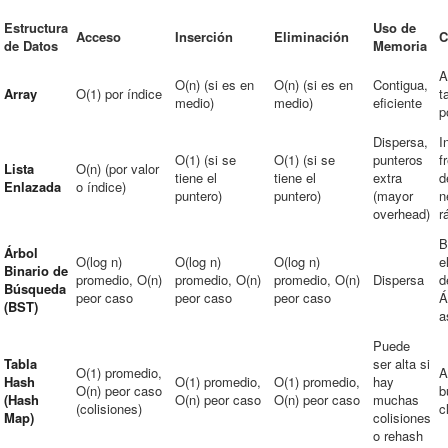
Estructura
Uso de
Acceso
Inserción
Eliminación
C
de Datos
Memoria
A
O(n) (si es en
O(n) (si es en
Contigua,
Array
O(1) por índice
t
medio)
medio)
eficiente
p
Dispersa,
I
O(1) (si se
O(1) (si se
punteros
f
Lista
O(n) (por valor
tiene el
tiene el
extra
d
Enlazada
o índice)
puntero)
puntero)
(mayor
n
overhead)
r
B
Árbol
O(log n)
O(log n)
O(log n)
e
Binario de
promedio, O(n)
promedio, O(n)
promedio, O(n)
Dispersa
d
Búsqueda
peor caso
peor caso
peor caso
Á
(BST)
a
Puede
Tabla
ser alta si
O(1) promedio,
A
Hash
O(1) promedio,
O(1) promedio,
hay
O(n) peor caso
b
(Hash
O(n) peor caso
O(n) peor caso
muchas
(colisiones)
c
Map)
colisiones
o rehash