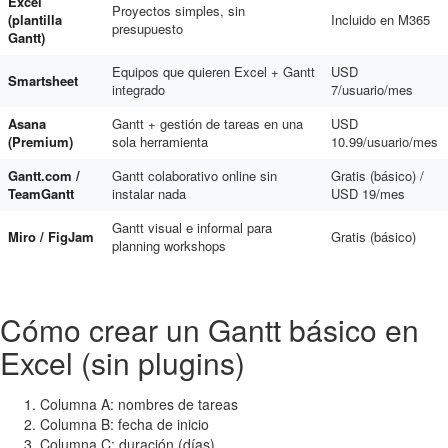
Excel
Proyectos simples, sin
(plantilla
Incluido en M365
presupuesto
Gantt)
Equipos que quieren Excel + Gantt
USD
Smartsheet
integrado
7/usuario/mes
Asana
Gantt + gestión de tareas en una
USD
(Premium)
sola herramienta
10.99/usuario/mes
Gantt.com /
Gantt colaborativo online sin
Gratis (básico) /
TeamGantt
instalar nada
USD 19/mes
Gantt visual e informal para
Miro / FigJam
Gratis (básico)
planning workshops
Cómo crear un Gantt básico en
Excel (sin plugins)
Columna A: nombres de tareas
Columna B: fecha de inicio
Columna C: duración (días)