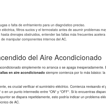
fugas o falta de enfriamiento para un diagnóstico preciso.
 eléctrica, filtros sucios y el termostato antes de asumir problemas ma
asta drenajes obstruidos, entender las fallas más frecuentes acelera 
s de manipular componentes internos del AC.
cendido del Aire Acondicionado
 acondicionado simplemente no arranca o se apaga inesperadamente. E
fallas en aire acondicionado
siempre comienza por lo más básico: la 
te, es crucial verificar el suministro eléctrico. Comienza revisando el 
F" o en un punto intermedio entre "ON" y "OFF". Si lo encuentras dispar
untor se dispara repetidamente, esto podría indicar un problema eléctr
técnico de AC.