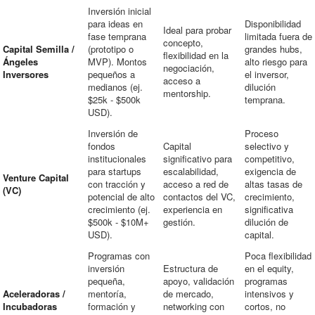
Inversión inicial
para ideas en
Disponibilidad
Ideal para probar
fase temprana
limitada fuera de
concepto,
Capital Semilla /
(prototipo o
grandes hubs,
flexibilidad en la
Ángeles
MVP). Montos
alto riesgo para
negociación,
Inversores
pequeños a
el inversor,
acceso a
medianos (ej.
dilución
mentorship.
$25k - $500k
temprana.
USD).
Inversión de
Proceso
fondos
Capital
selectivo y
institucionales
significativo para
competitivo,
para startups
escalabilidad,
exigencia de
Venture Capital
con tracción y
acceso a red de
altas tasas de
(VC)
potencial de alto
contactos del VC,
crecimiento,
crecimiento (ej.
experiencia en
significativa
$500k - $10M+
gestión.
dilución de
USD).
capital.
Programas con
Poca flexibilidad
inversión
Estructura de
en el equity,
pequeña,
apoyo, validación
programas
Aceleradoras /
mentoría,
de mercado,
intensivos y
Incubadoras
formación y
networking con
cortos, no