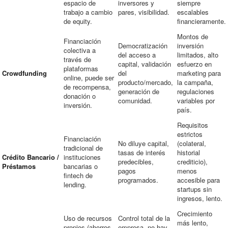
espacio de
inversores y
siempre
trabajo a cambio
pares, visibilidad.
escalables
de equity.
financieramente.
Montos de
Financiación
Democratización
inversión
colectiva a
del acceso a
limitados, alto
través de
capital, validación
esfuerzo en
plataformas
Crowdfunding
del
marketing para
online, puede ser
producto/mercado,
la campaña,
de recompensa,
generación de
regulaciones
donación o
comunidad.
variables por
inversión.
país.
Requisitos
estrictos
Financiación
No diluye capital,
(colateral,
tradicional de
tasas de interés
historial
Crédito Bancario /
instituciones
predecibles,
crediticio),
Préstamos
bancarias o
pagos
menos
fintech de
programados.
accesible para
lending.
startups sin
ingresos, lento.
Crecimiento
Uso de recursos
Control total de la
más lento,
propios (ahorros,
empresa, no hay