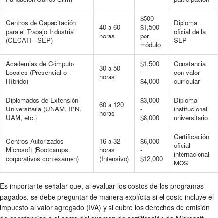
$500 -
Centros de Capacitación
Diploma
40 a 60
$1,500
para el Trabajo Industrial
oficial de la
horas
por
(CECATI - SEP)
SEP
módulo
Academias de Cómputo
$1,500
Constancia
30 a 50
Locales (Presencial o
-
con valor
horas
Híbrido)
$4,000
curricular
Diplomados de Extensión
$3,000
Diploma
60 a 120
Universitaria (UNAM, IPN,
-
institucional
horas
UAM, etc.)
$8,000
universitario
Certificación
Centros Autorizados
16 a 32
$6,000
oficial
Microsoft (Bootcamps
horas
-
internacional
corporativos con examen)
(Intensivo)
$12,000
MOS
Es importante señalar que, al evaluar los costos de los programas
pagados, se debe preguntar de manera explícita si el costo incluye el
impuesto al valor agregado (IVA) y si cubre los derechos de emisión