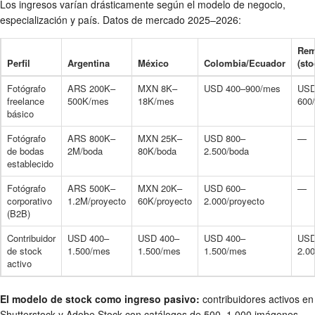
Los ingresos varían drásticamente según el modelo de negocio,
especialización y país. Datos de mercado 2025–2026:
Rem
Perfil
Argentina
México
Colombia/Ecuador
(st
Fotógrafo
ARS 200K–
MXN 8K–
USD 400–900/mes
USD
freelance
500K/mes
18K/mes
600
básico
Fotógrafo
ARS 800K–
MXN 25K–
USD 800–
—
de bodas
2M/boda
80K/boda
2.500/boda
establecido
Fotógrafo
ARS 500K–
MXN 20K–
USD 600–
—
corporativo
1.2M/proyecto
60K/proyecto
2.000/proyecto
(B2B)
Contribuidor
USD 400–
USD 400–
USD 400–
USD
de stock
1.500/mes
1.500/mes
1.500/mes
2.0
activo
El modelo de stock como ingreso pasivo:
contribuidores activos en
Shutterstock y Adobe Stock con catálogos de 500–1.000 imágenes