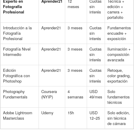
Experto en
Aprender21
12
Cuotas
Técnica +
Fotografía
meses
sin
edición +
Profesional
interés
carrera +
portafolio
Introducción a la
Aprender21
3 meses
Cuotas
Fundamentos
Fotografía
sin
encuadre +
Profesional
interés
exposición
Fotografía Nivel
Aprender21
3 meses
Cuotas
Iluminación +
Intermedio
sin
composición
interés
avanzada
Edición
Aprender21
3 meses
Cuotas
Retoque,
Fotográfica con
sin
color grading,
Photoshop
interés
exportación
Photography
Coursera
4
USD
Solo
Fundamentals
(NYIP)
semanas
49/mes
fundamentos
técnicos
Adobe Lightroom
Udemy
15h
USD
Solo edición,
Masterclass
12–25
sin técnica
de cámara