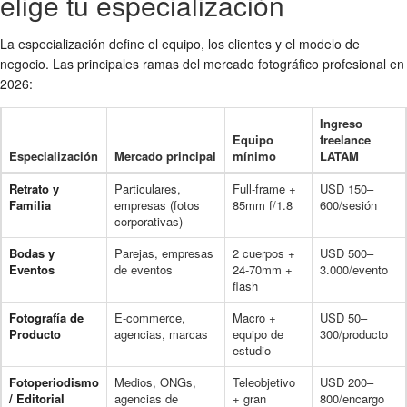
elige tu especialización
La especialización define el equipo, los clientes y el modelo de
negocio. Las principales ramas del mercado fotográfico profesional en
2026:
Ingreso
Equipo
freelance
Especialización
Mercado principal
mínimo
LATAM
Retrato y
Particulares,
Full-frame +
USD 150–
Familia
empresas (fotos
85mm f/1.8
600/sesión
corporativas)
Bodas y
Parejas, empresas
2 cuerpos +
USD 500–
Eventos
de eventos
24-70mm +
3.000/evento
flash
Fotografía de
E-commerce,
Macro +
USD 50–
Producto
agencias, marcas
equipo de
300/producto
estudio
Fotoperiodismo
Medios, ONGs,
Teleobjetivo
USD 200–
/ Editorial
agencias de
+ gran
800/encargo