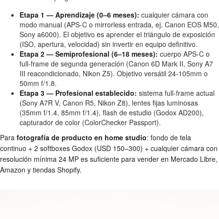
Etapa 1 — Aprendizaje (0–6 meses):
cualquier cámara con
modo manual (APS-C o mirrorless entrada, ej. Canon EOS M50,
Sony a6000). El objetivo es aprender el triángulo de exposición
(ISO, apertura, velocidad) sin invertir en equipo definitivo.
Etapa 2 — Semiprofesional (6–18 meses):
cuerpo APS-C o
full-frame de segunda generación (Canon 6D Mark II, Sony A7
III reacondicionado, Nikon Z5). Objetivo versátil 24-105mm o
50mm f/1.8.
Etapa 3 — Profesional establecido:
sistema full-frame actual
(Sony A7R V, Canon R5, Nikon Z8), lentes fijas luminosas
(35mm f/1.4, 85mm f/1.4), flash de estudio (Godox AD200),
capturador de color (ColorChecker Passport).
Para
fotografía de producto en home studio
: fondo de tela
continuo + 2 softboxes Godox (USD 150–300) + cualquier cámara con
resolución mínima 24 MP es suficiente para vender en Mercado Libre,
Amazon y tiendas Shopify.