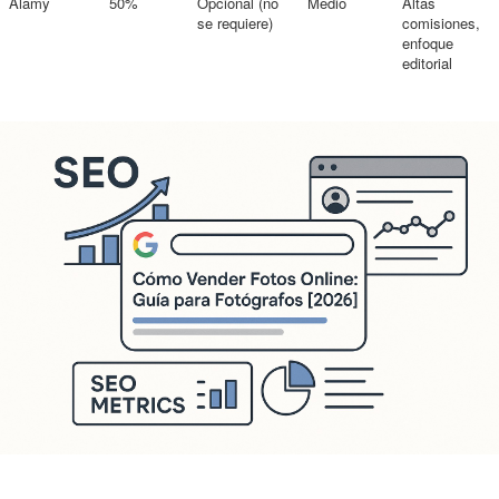
Alamy
50%
Opcional (no
Medio
Altas
se requiere)
comisiones,
enfoque
editorial