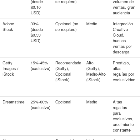
(desde
se requiere)
volumen de
$0.10
ventas, gran
USD)
audiencia
Adobe
33%
Opcional (no
Medio
Integración
Stock
(desde
se requiere)
Creative
$0.33
Cloud,
USD)
buenas
ventas por
descarga
Getty
15%-45%
Recomendada
Alto
Prestigio,
Images /
(exclusivo)
(Getty),
(Getty),
altas
iStock
Opcional
Medio-Alto
regalías por
(iStock)
(iStock)
exclusividad
Dreamstime
25%-60%
Opcional
Medio
Altas
(exclusivo)
regalías
para
exclusivos,
crecimiento
constante