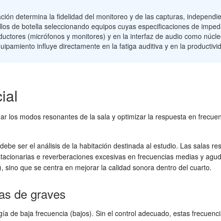
ación determina la fidelidad del monitoreo y de las capturas, independi
los de botella seleccionando equipos cuyas especificaciones de impeda
sductores (micrófonos y monitores) y en la interfaz de audio como núcle
quipamiento influye directamente en la fatiga auditiva y en la productiv
ial
tigar los modos resonantes de la sala y optimizar la respuesta en frec
 debe ser el análisis de la habitación destinada al estudio. Las salas 
tacionarias e reverberaciones excesivas en frecuencias medias y aguda
a), sino que se centra en mejorar la calidad sonora dentro del cuarto.
as de graves
ía de baja frecuencia (bajos). Sin el control adecuado, estas frecue