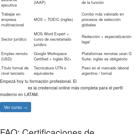
(IAAP)
de la función
ejecutiva
Trabajar en
Combo más valorado en
empresa
MOS + TOEIC (inglés)
procesos de selección
multinacional
globales
MOS Word Expert +
Redacción + especialización
Sector jurídico
curso de secretariado
legal
jurídico
Empleo remoto
Google Workspace
Plataformas remotas usan G
(USD)
Certified + inglés B2+
Suite; inglés es obligatorio
Título formal de
Tecnicatura UTN o
Peso en el mercado laboral
nivel terciario
equivalente
argentino / formal
Empezá hoy tu formación profesional. El
Curso de Secretariado
Administrativo
es la credencial online más completa para el perfil
moderno en LATAM.
Ver curso →
FAQ: Certificaciones de