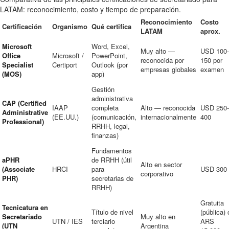
LATAM: reconocimiento, costo y tiempo de preparación.
Reconocimiento
Costo
Certificación
Organismo
Qué certifica
LATAM
aprox.
Microsoft
Word, Excel,
Muy alto —
USD 100-
Office
Microsoft /
PowerPoint,
reconocida por
150 por
Specialist
Certiport
Outlook (por
empresas globales
examen
(MOS)
app)
Gestión
administrativa
CAP (Certified
IAAP
completa
Alto — reconocida
USD 250-
Administrative
(EE.UU.)
(comunicación,
internacionalmente
400
Professional)
RRHH, legal,
finanzas)
Fundamentos
aPHR
de RRHH (útil
Alto en sector
(Associate
HRCI
para
USD 300
corporativo
PHR)
secretarias de
RRHH)
Gratuita
Tecnicatura en
Título de nivel
(pública) 
Secretariado
Muy alto en
UTN / IES
terciario
ARS
(UTN
Argentina