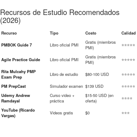
Recursos de Estudio Recomendados
(2026)
Recurso
Tipo
Costo
Calidad
Gratis (miembros
PMBOK Guide 7
Libro oficial PMI
⭐⭐⭐⭐⭐
PMI)
Gratis (miembros
Agile Practice Guide
Libro oficial PMI
⭐⭐⭐⭐⭐
PMI)
Rita Mulcahy PMP
Libro de estudio
$80-100 USD
⭐⭐⭐⭐⭐
Exam Prep
PM PrepCast
Simulador examen
$139 USD
⭐⭐⭐⭐⭐
Udemy Andrew
Curso video +
$15-50 USD (en
⭐⭐⭐⭐
Ramdayal
práctica
oferta)
YouTube (Ricardo
Videos gratis
$0
⭐⭐⭐
Vargas)