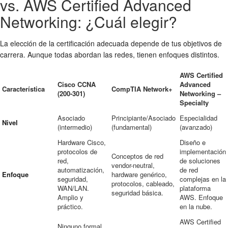
vs. AWS Certified Advanced
Networking: ¿Cuál elegir?
La elección de la certificación adecuada depende de tus objetivos de
carrera. Aunque todas abordan las redes, tienen enfoques distintos.
AWS Certified
Cisco CCNA
Advanced
Característica
CompTIA Network+
(200-301)
Networking –
Specialty
Asociado
Principiante/Asociado
Especialidad
Nivel
(intermedio)
(fundamental)
(avanzado)
Hardware Cisco,
Diseño e
protocolos de
implementación
Conceptos de red
red,
de soluciones
vendor-neutral,
automatización,
de red
Enfoque
hardware genérico,
seguridad,
complejas en la
protocolos, cableado,
WAN/LAN.
plataforma
seguridad básica.
Amplio y
AWS. Enfoque
práctico.
en la nube.
AWS Certified
Ninguno formal,