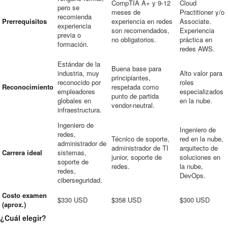
CompTIA A+ y 9-12
Cloud
pero se
meses de
Practitioner y/o
recomienda
Prerrequisitos
experiencia en redes
Associate.
experiencia
son recomendados,
Experiencia
previa o
no obligatorios.
práctica en
formación.
redes AWS.
Estándar de la
Buena base para
industria, muy
Alto valor para
principiantes,
reconocido por
roles
Reconocimiento
respetada como
empleadores
especializados
punto de partida
globales en
en la nube.
vendor-neutral.
infraestructura.
Ingeniero de
Ingeniero de
redes,
Técnico de soporte,
red en la nube,
administrador de
administrador de TI
arquitecto de
Carrera ideal
sistemas,
junior, soporte de
soluciones en
soporte de
redes.
la nube,
redes,
DevOps.
ciberseguridad.
Costo examen
$330 USD
$358 USD
$300 USD
(aprox.)
¿Cuál elegir?