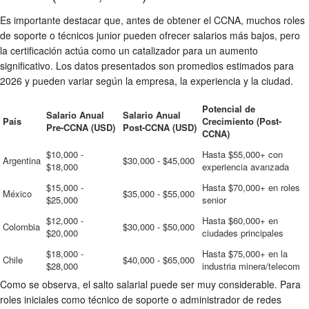
Es importante destacar que, antes de obtener el CCNA, muchos roles
de soporte o técnicos junior pueden ofrecer salarios más bajos, pero
la certificación actúa como un catalizador para un aumento
significativo. Los datos presentados son promedios estimados para
2026 y pueden variar según la empresa, la experiencia y la ciudad.
Potencial de
Salario Anual
Salario Anual
País
Crecimiento (Post-
Pre-CCNA (USD)
Post-CCNA (USD)
CCNA)
$10,000 -
Hasta $55,000+ con
Argentina
$30,000 - $45,000
$18,000
experiencia avanzada
$15,000 -
Hasta $70,000+ en roles
México
$35,000 - $55,000
$25,000
senior
$12,000 -
Hasta $60,000+ en
Colombia
$30,000 - $50,000
$20,000
ciudades principales
$18,000 -
Hasta $75,000+ en la
Chile
$40,000 - $65,000
$28,000
industria minera/telecom
Como se observa, el salto salarial puede ser muy considerable. Para
roles iniciales como técnico de soporte o administrador de redes