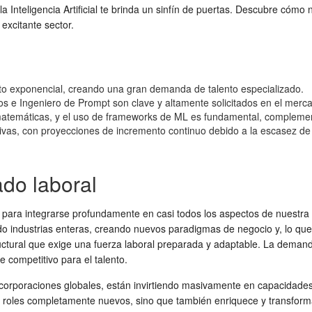
, la Inteligencia Artificial te brinda un sinfín de puertas. Descubre có
excitante sector.
ento exponencial, creando una gran demanda de talento especializado.
 e Ingeniero de Prompt son clave y altamente solicitados en el mercad
temáticas, y el uso de frameworks de ML es fundamental, complementa
ivas, con proyecciones de incremento continuo debido a la escasez de 
ado laboral
icción para integrarse profundamente en casi todos los aspectos de nues
do industrias enteras, creando nuevos paradigmas de negocio y, lo que
uctural que exige una fuerza laboral preparada y adaptable. La deman
 competitivo para el talento.
orporaciones globales, están invirtiendo masivamente en capacidades 
rea roles completamente nuevos, sino que también enriquece y transform