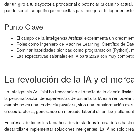
dar un giro a tu trayectoria profesional o potenciar tu camino actual
puede ser el trampolín que necesitas para asegurar tu lugar en este 
Punto Clave
El campo de la Inteligencia Artificial experimenta un crecimi
Roles como Ingeniero de Machine Learning, Científico de Datos
Dominar habilidades técnicas como programación (Python), ma
Las expectativas salariales en IA para 2026 son muy competit
La revolución de la IA y el merc
La Inteligencia Artificial ha trascendido el ámbito de la ciencia f
la personalización de experiencias de usuario, la IA está remodelan
cambio no es una tendencia pasajera, sino una transformación estr
creces la oferta, generando un mercado laboral dinámico y altamente
Empresas de todos los tamaños, desde startups innovadoras hasta c
desarrollar e implementar soluciones inteligentes. La IA no solo c