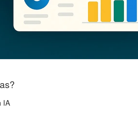
tas?
 IA