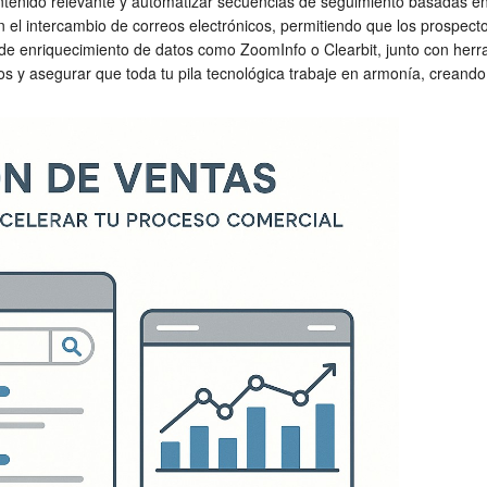
ontenido relevante y automatizar secuencias de seguimiento basadas e
el intercambio de correos electrónicos, permitiendo que los prospectos
e enriquecimiento de datos como ZoomInfo o Clearbit, junto con herr
datos y asegurar que toda tu pila tecnológica trabaje en armonía, crean