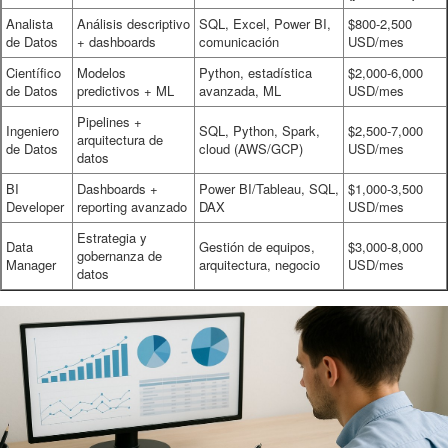
Analista
Análisis descriptivo
SQL, Excel, Power BI,
$800-2,500
de Datos
+ dashboards
comunicación
USD/mes
Científico
Modelos
Python, estadística
$2,000-6,000
de Datos
predictivos + ML
avanzada, ML
USD/mes
Pipelines +
Ingeniero
SQL, Python, Spark,
$2,500-7,000
arquitectura de
de Datos
cloud (AWS/GCP)
USD/mes
datos
BI
Dashboards +
Power BI/Tableau, SQL,
$1,000-3,500
Developer
reporting avanzado
DAX
USD/mes
Estrategia y
Data
Gestión de equipos,
$3,000-8,000
gobernanza de
Manager
arquitectura, negocio
USD/mes
datos