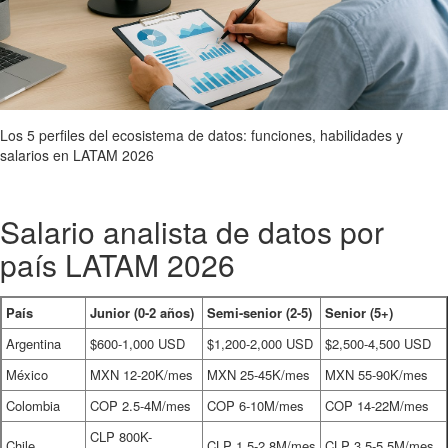
Los 5 perfiles del ecosistema de datos: funciones, habilidades y
salarios en LATAM 2026
Salario analista de datos por
país LATAM 2026
País
Junior (0-2 años)
Semi-senior (2-5)
Senior (5+)
Argentina
$600-1,000 USD
$1,200-2,000 USD
$2,500-4,500 USD
México
MXN 12-20K/mes
MXN 25-45K/mes
MXN 55-90K/mes
Colombia
COP 2.5-4M/mes
COP 6-10M/mes
COP 14-22M/mes
CLP 800K-
Chile
CLP 1.5-2.8M/mes
CLP 3.5-5.5M/mes