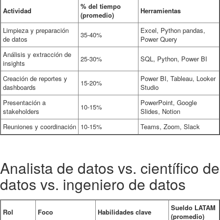
% del tiempo
Actividad
Herramientas
(promedio)
Limpieza y preparación
Excel, Python pandas,
35-40%
de datos
Power Query
Análisis y extracción de
25-30%
SQL, Python, Power BI
insights
Creación de reportes y
Power BI, Tableau, Looker
15-20%
dashboards
Studio
Presentación a
PowerPoint, Google
10-15%
stakeholders
Slides, Notion
Reuniones y coordinación
10-15%
Teams, Zoom, Slack
Analista de datos vs. científico de
datos vs. ingeniero de datos
Sueldo LATAM
Rol
Foco
Habilidades clave
(promedio)