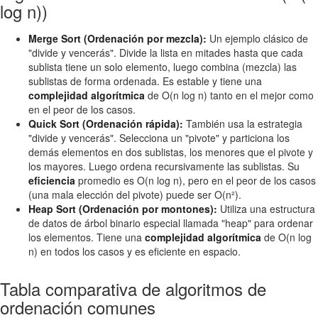
log n))
Merge Sort (Ordenación por mezcla):
Un ejemplo clásico de
"divide y vencerás". Divide la lista en mitades hasta que cada
sublista tiene un solo elemento, luego combina (mezcla) las
sublistas de forma ordenada. Es estable y tiene una
complejidad algorítmica
de O(n log n) tanto en el mejor como
en el peor de los casos.
Quick Sort (Ordenación rápida):
También usa la estrategia
"divide y vencerás". Selecciona un "pivote" y particiona los
demás elementos en dos sublistas, los menores que el pivote y
los mayores. Luego ordena recursivamente las sublistas. Su
eficiencia
promedio es O(n log n), pero en el peor de los casos
(una mala elección del pivote) puede ser O(n²).
Heap Sort (Ordenación por montones):
Utiliza una estructura
de datos de árbol binario especial llamada "heap" para ordenar
los elementos. Tiene una
complejidad algorítmica
de O(n log
n) en todos los casos y es eficiente en espacio.
Tabla comparativa de algoritmos de
ordenación comunes