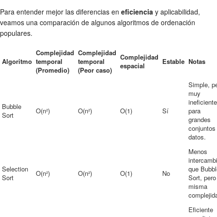
Para entender mejor las diferencias en
eficiencia
y aplicabilidad,
veamos una comparación de algunos algoritmos de ordenación
populares.
Complejidad
Complejidad
Complejidad
Algoritmo
temporal
temporal
Estable
Notas
espacial
(Promedio)
(Peor caso)
Simple, p
muy
ineficiente
Bubble
O(n²)
O(n²)
O(1)
Sí
para
Sort
grandes
conjuntos
datos.
Menos
intercamb
Selection
que Bubbl
O(n²)
O(n²)
O(1)
No
Sort
Sort, pero
misma
complejid
Eficiente