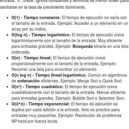
entrada,
, crece. Ignora constantes y términos de menor orden para
n
centrarse en la tasa de crecimiento dominante.
O(1) - Tiempo constante:
El tiempo de ejecución no varía con
el tamaño de la entrada. Ejemplo: Acceder a un elemento en un
array por su índice.
O(log n) - Tiempo logarítmico:
El tiempo de ejecución crece
logarítmicamente con el tamaño de la entrada. Muy eficiente
para entradas grandes. Ejemplo:
Búsqueda
binaria en una lista
ordenada.
O(n) - Tiempo lineal:
El tiempo de ejecución crece
proporcionalmente con el tamaño de la entrada. Ejemplo:
Recorrer una lista para encontrar un elemento.
O(n log n) - Tiempo lineal-logarítmico:
Común en algoritmos
de
ordenación
eficientes. Ejemplo: Merge Sort o Quick Sort.
O(n²) - Tiempo cuadrático:
El tiempo de ejecución crece
cuadráticamente con el tamaño de la entrada. Menos eficiente
para entradas grandes. Ejemplo: Bubble Sort o Selection Sort.
O(2^n) - Tiempo exponencial:
El tiempo de ejecución se
duplica por cada adición a la entrada. Solo es práctico para
entradas muy pequeñas. Ejemplo: Resolución de problemas
NP-hard por fuerza bruta.