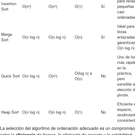
para lista
Insertion
O(n²)
O(n²)
O(1)
Sí
pequeñas
Sort
casi
ordenadas
Ideal para
listas
Merge
O(n log n)
O(n log n)
O(n)
Sí
enlazadas
Sort
garantiza
O(n log n)
Uno de lo
más rápid
en la
O(log n) a
práctica,
Quick Sort
O(n log n)
O(n²)
No
O(n)
pero
sensible a
elección d
pivote.
Eficiente 
espacio,
Heap Sort
O(n log n)
O(n log n)
O(1)
No
rendimien
consisten
La selección del algoritmo de ordenación adecuado es un compromiso
entre la
eficiencia
de tiempo, la eficiencia de espacio y la estabilidad.