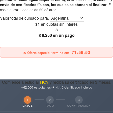
envío de certificados físicos, los cuales se abonan al finalizar
. El
costo aproximado es de 60 dólares.
Valor total
de cursado para
:
$1
en cuotas sin interés
ó
$ 8.250
en un pago
25% OFF
Envío gratis
71:59:51
🔥 Oferta especial termina en:
Comience a estudiar
HOY
y reciba su certificado en 3 meses.
+42.000
estudiantes
·
★ 4.4/5
·
Certificado incluido
1
2
3
PAGO
CONFIRMACIÓN
DATOS