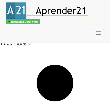
Introducción a la Economía
con diploma
ITSS / CBTech
Educación Certificada
3 meses — Inicio en 48hs
Menu
Inscribirme ahora →
★★★★☆
4.4
de 5