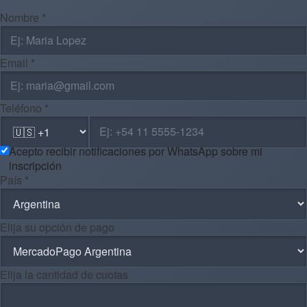
Nombre *
Email *
Teléfono *
Acepto recibir notificaciones por WhatsApp sobre mi
inscripción
País *
Elija su opción de pago
Elija la cantidad de cuotas